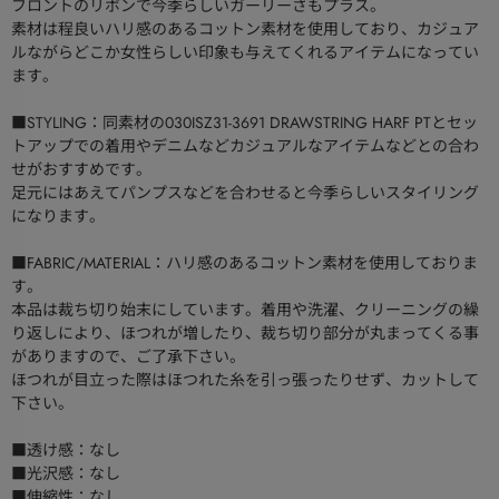
フロントのリボンで今季らしいガーリーさもプラス。
素材は程良いハリ感のあるコットン素材を使用しており、カジュア
ルながらどこか女性らしい印象も与えてくれるアイテムになってい
ます。
■STYLING：同素材の030ISZ31-3691 DRAWSTRING HARF PTとセッ
トアップでの着用やデニムなどカジュアルなアイテムなどとの合わ
せがおすすめです。
足元にはあえてパンプスなどを合わせると今季らしいスタイリング
になります。
■FABRIC/MATERIAL：ハリ感のあるコットン素材を使用しておりま
す。
本品は裁ち切り始末にしています。着用や洗濯、クリーニングの繰
り返しにより、ほつれが増したり、裁ち切り部分が丸まってくる事
がありますので、ご了承下さい。
ほつれが目立った際はほつれた糸を引っ張ったりせず、カットして
下さい。
■透け感：なし
■光沢感：なし
■伸縮性：なし