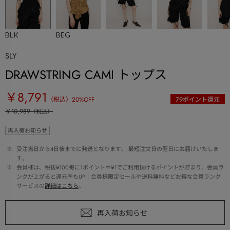
BLK
BEG
SLY
DRAWSTRING CAMI トップス
￥8,791
（税込）
20
%OFF
79
ポイント還元
￥10,989
（税込）
再入荷お知らせ
 ※ 
受注当日から4日後までに発送となります。 最短注文日の翌日にお届けいたしま
す。
 ※ 
会員様は、税抜¥100毎に1ポイント＝¥1でご利用頂けるポイントが貯まり、会員ラ
ンクが上がると還元率もUP！会員様限定セールや送料無料などお得な会員ランク
サービスの
詳細はこちら
。