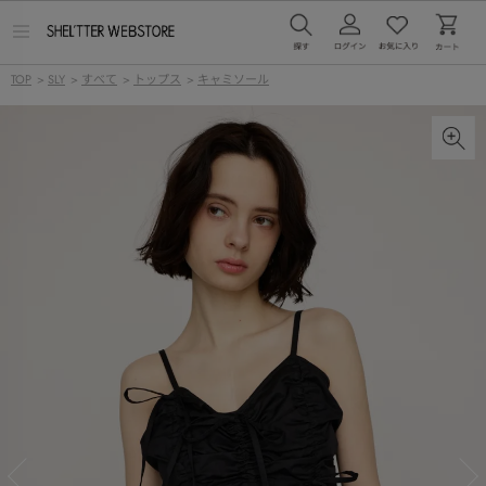
メ
ニ
ュ
TOP
>
SLY
>
すべて
>
トップス
>
キャミソール
ー
を
開
く