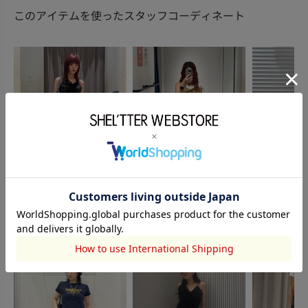
このアイテムを使ったスタッフコーディネート
SLY
SLY
SLY
青木愛珠
湊有里紗
寺口紗生
166cm
152cm
153cm