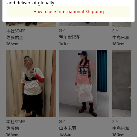
SLY
本社STAFF
SLY
荒川紫陽花
佐藤佑圭
中島日和
161cm
166cm
160cm
SLY
本社STAFF
SLY
山本未羽
佐藤佑圭
中島日和
160cm
166cm
160cm