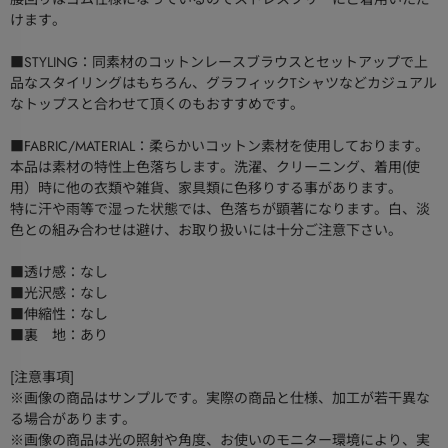
けます。
■STYLING：同素材のコットンレースブラウスとセットアップで上
品なスタイリングはもちろん、グラフィックTシャツなどカジュアル
なトップスと合わせて頂くのもおすすめです。
■FABRIC/MATERIAL：柔らかいコットン素材を使用しております。
本品は素材の特性上色落ちします。洗濯、クリーニング、着用(使
用）時に他の衣類や雑貨、家具類に色移りする事があります。
特に汗や雨等で湿った状態では、色落ちが顕著になります。白、淡
色との組み合わせは避け、お取り扱いには十分ご注意下さい。
■透け感：なし
■光沢感：なし
■伸縮性：なし
■裏 地：あり
[注意事項]
※画像の商品はサンプルです。実際の商品と仕様、加工が若干異な
る場合があります。
※画像の商品は光の照射や角度、お使いのモニター環境により、実