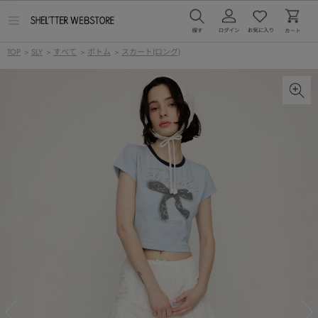
メ
ニ
ュ
TOP
>
SLY
>
すべて
>
ボトム
>
スカート(ロング)
ー
を
開
く