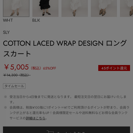
WHT
BLK
SLY
COTTON LACED WRAP DESIGN ロング
スカート
￥5,005
（税込）
65
%OFF
45
ポイント還元
￥14,300
（税込）
タイムセール
 ※ 
受注当日から4日後までに発送となります。 最短注文日の翌日にお届けいたしま
す。
 ※ 
会員様は、税抜¥100毎に1ポイント＝¥1でご利用頂けるポイントが貯まり、会員ラ
ンクが上がると還元率もUP！会員様限定セールや送料無料などお得な会員ランク
サービスの
詳細はこちら
。