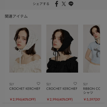
シェアする
関連アイテム
SLY
SLY
SLY
CROCHET KERCHIEF
CROCHET KERCHIEF
RIBBON COMPA
シャツ
￥2,996
(40%OFF)
￥2,996
(40%OFF)
￥5,597
(30%OF