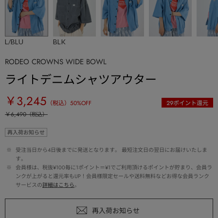
L/BLU
BLK
RODEO CROWNS WIDE BOWL
ライトデニムシャツアウター
￥3,245
（税込）
50
%OFF
29
ポイント還元
￥6,490
（税込）
再入荷お知らせ
 ※ 
受注当日から4日後までに発送となります。 最短注文日の翌日にお届けいたしま
す。
 ※ 
会員様は、税抜¥100毎に1ポイント＝¥1でご利用頂けるポイントが貯まり、会員ラ
ンクが上がると還元率もUP！会員様限定セールや送料無料などお得な会員ランク
サービスの
詳細はこちら
。