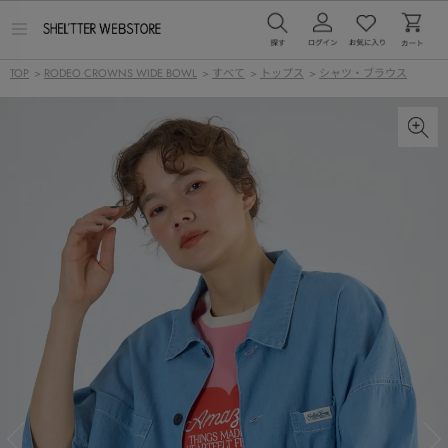
メ
ニ
ュ
TOP
>
RODEO CROWNS WIDE BOWL
>
すべて
>
トップス
>
シャツ・ブラウス
ー
を
開
く