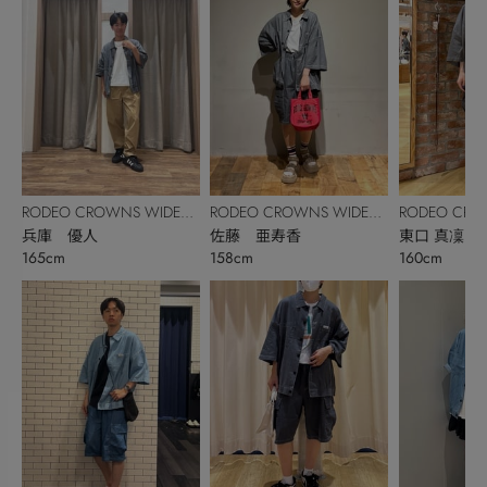
RODEO CROWNS WIDE
RODEO CROWNS WIDE
RODEO CRO
BOWL
兵庫 優人
BOWL
佐藤 亜寿香
BOWL
東口 真凜
165cm
158cm
160cm