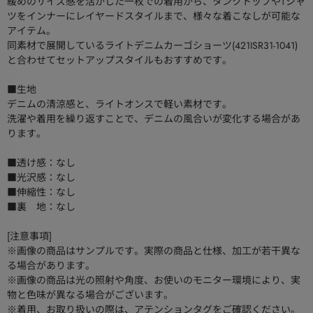
緩めのサイズ感を活かした一枚での着用から、タンクトップやTシャ
ツをインナーにレイヤードスタイルまで、様々な着こなしが可能な
アイテム。
同素材で展開しているライトデニムカーゴショーツ(421ISR31-1041)
と合わせてセットアップスタイルもおすすめです。
■生地
デニムの清涼感と、ライトオンスで軽い素材です。
洗濯や着用を繰り返すことで、デニムの風合いが変化する場合があ
ります。
■透け感：なし
■光沢感：なし
■伸縮性：なし
■裏 地：なし
[注意事項]
※画像の商品はサンプルです。実際の商品と仕様、加工が若干異な
る場合があります。
※画像の商品は光の照射や角度、お使いのモニター環境により、実
物と色味が異なる場合がございます。
※着用、お取り扱いの際は、アテンションタグをご確認ください。