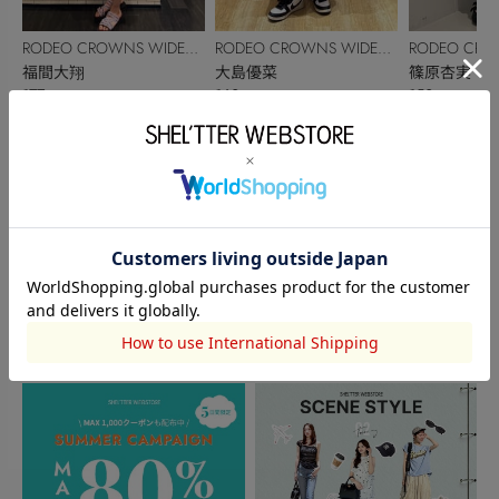
RODEO CROWNS WIDE
RODEO CROWNS WIDE
RODEO CRO
BOWL
福間大翔
BOWL
大島優菜
BOWL
篠原杏実
177cm
160cm
150cm
このアイテムを見た人がチェックしている商品
閲覧中カテゴリーのランキング
TOPICS