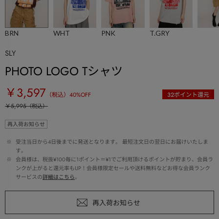
BRN
WHT
PNK
T.GRY
SLY
PHOTO LOGO Tシャツ
￥3,597
（税込）
40
%OFF
32
ポイント還元
￥5,995
（税込）
再入荷お知らせ
 ※ 
受注当日から4日後までに発送となります。 最短注文日の翌日にお届けいたしま
す。
 ※ 
会員様は、税抜¥100毎に1ポイント＝¥1でご利用頂けるポイントが貯まり、会員ラ
ンクが上がると還元率もUP！会員様限定セールや送料無料などお得な会員ランク
サービスの
詳細はこちら
。