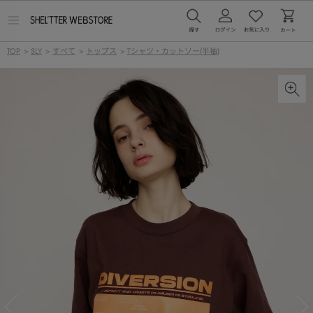
メ
ニ
ュ
TOP
>
SLY
>
すべて
>
トップス
>
Tシャツ・カットソー(半袖)
ー
を
開
く