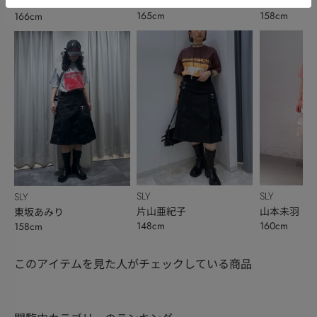
ハルカ
KAREN
小林千花
165cm
158cm
166cm
SLY
SLY
SLY
片山亜紀子
山本未羽
東坂あみり
148cm
160cm
158cm
このアイテムを見た人がチェックしている商品