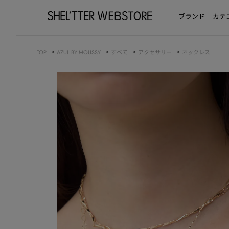
ブランド
カテ
>
>
>
>
TOP
AZUL BY MOUSSY
すべて
アクセサリー
ネックレス