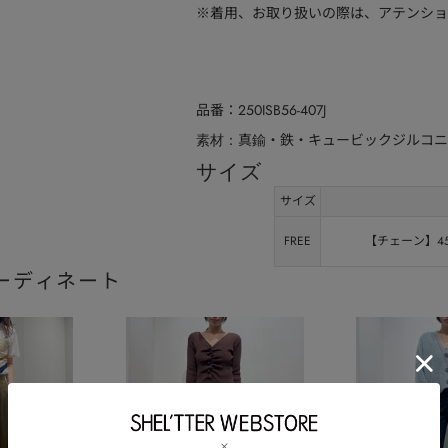
※着用、お取り扱いの際は、アテンショ
品番
250ISB56-407J
真鍮・鉄・キュービックジルコニ
素材
サイズ
サイズ
FREE
【チェーン】45.
ーディネート