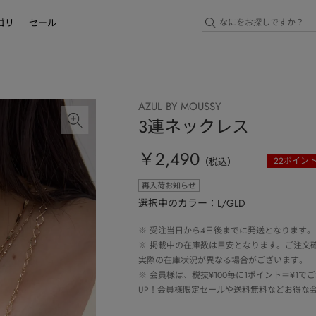
ゴリ
セール
AZUL BY MOUSSY
3連ネックレス
￥2,490
22
ポイン
（税込）
再入荷お知らせ
選択中のカラー：L/GLD
※
受注当日から4日後までに発送となります。
※
掲載中の在庫数は目安となります。ご注文
実際の在庫状況が異なる場合がございます。
※
会員様は、税抜¥100毎に1ポイント＝¥1
UP！会員様限定セールや送料無料などお得な