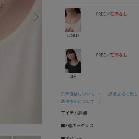
FREE
在庫なし
L/GLD
FREE
在庫なし
SLV
表示価格について
返品交換に関し
洗濯表記について
アイテム詳細
■3連ネックレス
■ポイント