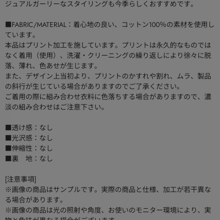
ジュアルガーリーなスタイリングも今季らしくおすすめです。
■FABRIC/MATERIAL：着心地の良い、コットン100％の素材を使用し
ています。
本品はプリント加工を施しています。プリントは永久的なものでは
なく着用（使用）、洗濯・クリーニングの繰り返しにより徐々に脱
落、薄れ、色あせが生じます。
また、デザイン上当初より、プリントのかすれや割れ、ムラ、製品
の斜行が生じている場合がありますのでご了承ください。
ご着用の際に組み合わせ衣料に色落ちする場合がありますので、濃
淡の組み合わせはご注意下さい。
■透け感：なし
■光沢感：なし
■伸縮性：なし
■裏 地：なし
[注意事項]
※画像の商品はサンプルです。実際の商品と仕様、加工が若干異な
る場合があります。
※画像の商品は光の照射や角度、お使いのモニター環境により、実