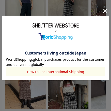
SLY
SLY
SHEL’TTER
松下晏慈
風口初音
鳥井梨未
163cm
153cm
153cm