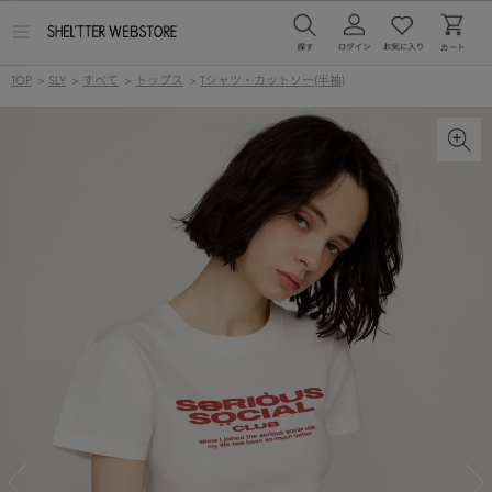
メ
ニ
ュ
TOP
>
SLY
>
すべて
>
トップス
>
Tシャツ・カットソー(半袖)
ー
を
開
く