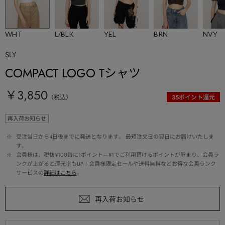
WHT
L/BLK
YEL
BRN
NVY
SLY
COMPACT LOGO Tシャツ
￥3,850
（税込）
35
ポイント還元
再入荷お知らせ
 ※ 
受注当日から4日後までに発送となります。 最短注文日の翌日にお届けいたしま
す。
 ※ 
会員様は、税抜¥100毎に1ポイント＝¥1でご利用頂けるポイントが貯まり、会員ラ
ンクが上がると還元率もUP！会員様限定セールや送料無料などお得な会員ランク
サービスの
詳細はこちら
。