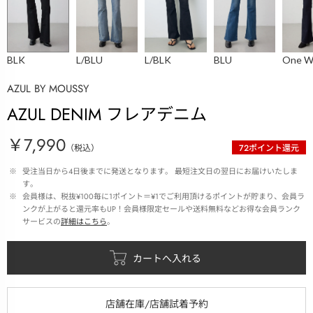
BLK
L/BLU
L/BLK
BLU
One W
AZUL BY MOUSSY
AZUL DENIM フレアデニム
￥7,990
（税込）
72
ポイント還元
 ※ 
受注当日から4日後までに発送となります。 最短注文日の翌日にお届けいたしま
す。
 ※ 
会員様は、税抜¥100毎に1ポイント＝¥1でご利用頂けるポイントが貯まり、会員ラ
ンクが上がると還元率もUP！会員様限定セールや送料無料などお得な会員ランク
サービスの
詳細はこちら
。