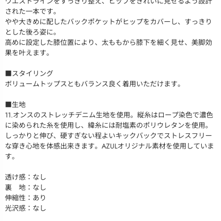
ウエストラインをすっきり整え、ヒップをきれいに見せるよう設計
された一本です。
やや大きめに配したバックポケットがヒップをカバーし、すっきり
とした後ろ姿に。
高めに設定した膝位置により、太ももから膝下を細く見せ、美脚効
果を叶えます。
■スタイリング
ボリュームトップスともバランス良く着用いただけます。
■生地
11.オンスのストレッチデニム生地を使用。縦糸はロープ染色で濃色
に染められた糸を使用し、緯糸には耐塩素のポリウレタンを使用。
しっかりと伸び、硬すぎない程よいキックバックでストレスフリー
な穿き心地を体感出来きます。AZULオリジナル素材を使用していま
す。
透け感：なし
裏 地：なし
伸縮性：あり
光沢感：なし