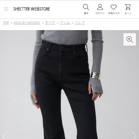
メ
ニ
ュ
TOP
>
AZUL BY MOUSSY
>
すべて
>
デニム
>
フレア
ー
を
開
く