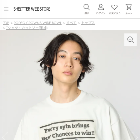
メ
ニ
ュ
TOP
>
RODEO CROWNS WIDE BOWL
>
すべて
>
トップス
ー
>
Tシャツ・カットソー(半袖)
を
開
く