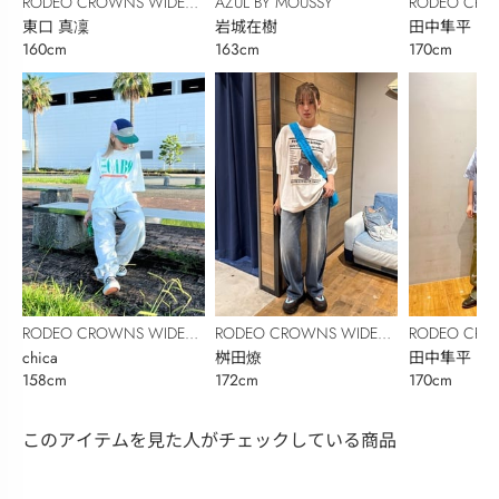
RODEO CROWNS WIDE
AZUL BY MOUSSY
RODEO CRO
BOWL
東口 真凜
岩城在樹
BOWL
田中隼平
160cm
163cm
170cm
RODEO CROWNS WIDE
RODEO CROWNS WIDE
RODEO CRO
BOWL
chica
BOWL
桝田燎
BOWL
田中隼平
158cm
172cm
170cm
このアイテムを見た人がチェックしている商品