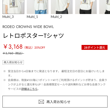
Multi_3
Multi_1
Multi_2
RODEO CROWNS WIDE BOWL
レトロポスターTシャツ
￥3,168
（税込）
20
%OFF
28
ポイント還元
￥3,960
（税込）
再入荷お知らせ
 ※ 
受注当日から4日後までに発送となります。 最短注文日の翌日にお届けいたしま
す。
 ※ 
会員様は、税抜¥100毎に1ポイント＝¥1でご利用頂けるポイントが貯まり、会員ラ
ンクが上がると還元率もUP！会員様限定セールや送料無料などお得な会員ランク
サービスの
詳細はこちら
。