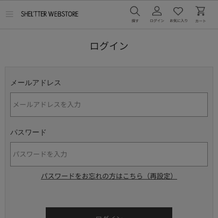
メ
ニ
ュ
ー
ログイン
を
開
く
メールアドレス
パスワード
パスワードをお忘れの方はこちら（再設定）