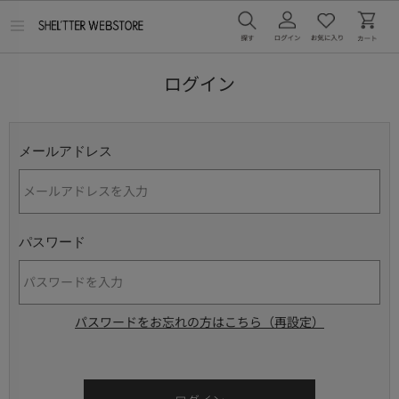
メ
ニ
ュ
ー
ログイン
を
開
く
メールアドレス
パスワード
パスワードをお忘れの方はこちら（再設定）