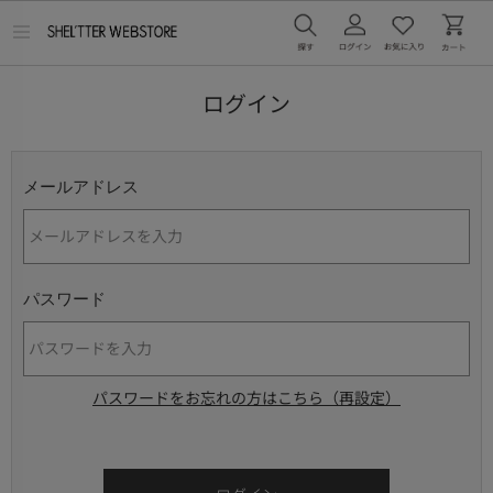
メ
ニ
ュ
ー
ログイン
を
開
く
メールアドレス
パスワード
パスワードをお忘れの方はこちら（再設定）