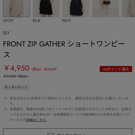
IVOY
BLK
NVY
SLY
FRONT ZIP GATHER ショートワンピー
ス
￥4,950
（税込）
50
%OFF
45
ポイント還元
￥9,900
（税込）
再入荷お知らせ
 ※ 
受注当日から4日後までに発送となります。 最短注文日の翌日にお届けいたしま
す。
 ※ 
会員様は、税抜¥100毎に1ポイント＝¥1でご利用頂けるポイントが貯まり、会員ラ
ンクが上がると還元率もUP！会員様限定セールや送料無料などお得な会員ランク
サービスの
詳細はこちら
。