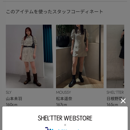
このアイテムを使ったスタッフコーディネート
SLY
MOUSSY
SHEL’TTER
山本未羽
松本遥奈
日根野葉月
160cm
167cm
165cm