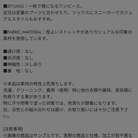
■STYLING：一枚で様になるワンピース。
足元は定番のブーツと合わせたり、ソックスにスニーカーでカジュ
アルスタイルもおすすめ。
■FABRIC/MATERIAL：程よいストレッチがありカジュアルな印象の
素材を使用しています。
■透け感：なし
■光沢感：なし
■伸縮性：少しあり
■裏 地：なし
※本品は素材の特性上色落ちします。
洗濯、クリーニング、着用（使用）時に他の衣類や雑貨、家具類に
色移りする事があります。
特に汗や雨等で湿った状態では、色落ちが顕著になります。
白、淡色との組み合わせは避け、お取り扱いには十分ご注意下さ
い。
[注意事項]
※画像の商品はサンプルです。実際の商品と仕様、加工が若干異な