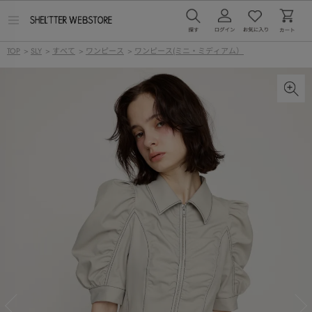
メ
ニ
ュ
TOP
>
SLY
>
すべて
>
ワンピース
>
ワンピース(ミニ・ミディアム）
ー
を
開
く