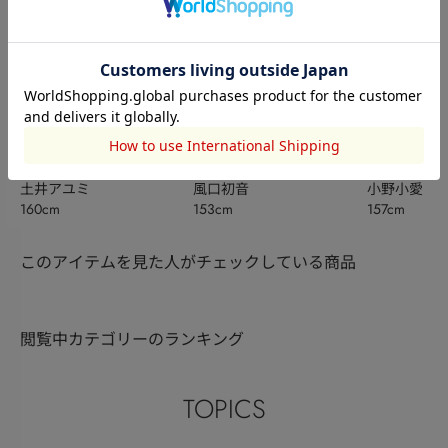
SLY
SLY
SLY
土井アユミ
風口初音
小野小愛
160cm
153cm
157cm
このアイテムを見た人がチェックしている商品
閲覧中カテゴリーのランキング
TOPICS