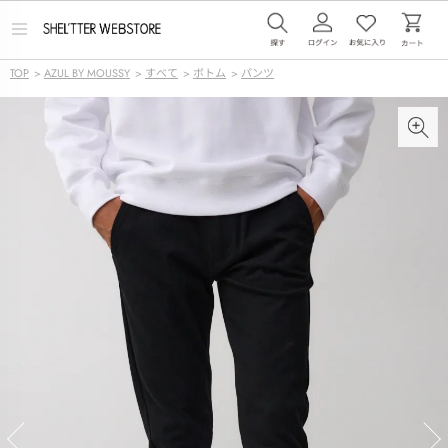
メ
ニ
ュ
TOP
>
AZUL BY MOUSSY
>
すべて
>
ボトム
>
パンツ
ー
を
開
く