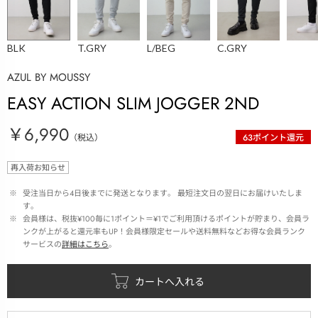
BLK
T.GRY
L/BEG
C.GRY
AZUL BY MOUSSY
EASY ACTION SLIM JOGGER 2ND
￥6,990
（税込）
63
ポイント還元
再入荷お知らせ
 ※ 
受注当日から4日後までに発送となります。 最短注文日の翌日にお届けいたしま
す。
 ※ 
会員様は、税抜¥100毎に1ポイント＝¥1でご利用頂けるポイントが貯まり、会員ラ
ンクが上がると還元率もUP！会員様限定セールや送料無料などお得な会員ランク
サービスの
詳細はこちら
。