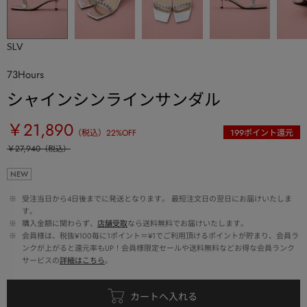
SLV
73Hours
シャインシンラインサンダル
￥21,890
（税込）
22
%OFF
199
ポイント還元
￥27,940
（税込）
NEW
 ※ 
受注当日から4日後までに発送となります。 最短注文日の翌日にお届けいたしま
す。
 ※ 
購入金額に関わらず、
店舗受取
なら送料無料でお届けいたします。
 ※ 
会員様は、税抜¥100毎に1ポイント＝¥1でご利用頂けるポイントが貯まり、会員ラ
ンクが上がると還元率もUP！会員様限定セールや送料無料などお得な会員ランク
サービスの
詳細はこちら
。