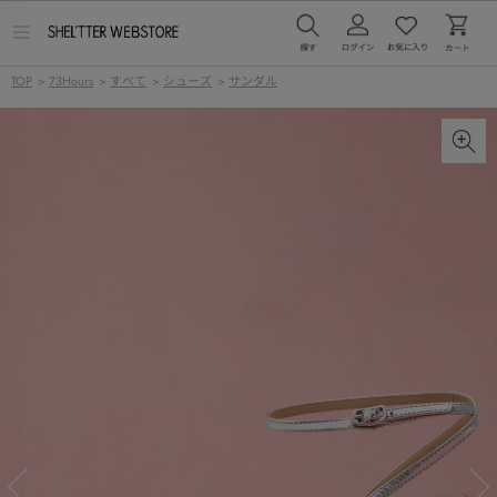
メ
ニ
ュ
TOP
>
73Hours
>
すべて
>
シューズ
>
サンダル
ー
を
開
く