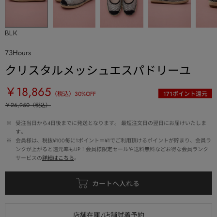
BLK
73Hours
クリスタルメッシュエスパドリーユ
￥18,865
（税込）
30
%OFF
171
ポイント還元
￥26,950
（税込）
 ※ 
受注当日から4日後までに発送となります。 最短注文日の翌日にお届けいたしま
す。
 ※ 
会員様は、税抜¥100毎に1ポイント＝¥1でご利用頂けるポイントが貯まり、会員ラ
ンクが上がると還元率もUP！会員様限定セールや送料無料などお得な会員ランク
サービスの
詳細はこちら
。