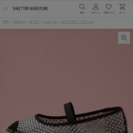
メ
ニ
ュ
TOP
>
73Hours
>
すべて
>
シューズ
>
スリッポン・フラット
ー
を
開
く