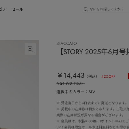
ゴリ
セール
STACCATO
【STORY 2025年
￥14,443
（税込）
42
%OFF
￥24,970
（税込）
選択中のカラー：SLV
※
受注当日から4日後までに発送となります。
※
掲載中の在庫数は目安となります。ご注文
実際の在庫状況が異なる場合がございます。
※
会員様は、税抜¥100毎に1ポイント＝¥1
UP！会員様限定セールや送料無料などお得な