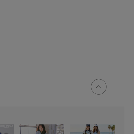
ページ
トップ
に戻る