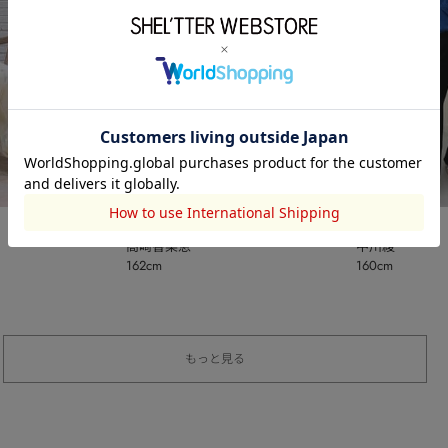
STACCATO
STACCATO
高崎香菜恵
中川綾
162cm
160cm
もっと見る