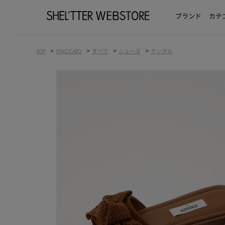
ブランド
カテ
>
>
>
>
TOP
STACCATO
すべて
シューズ
サンダル