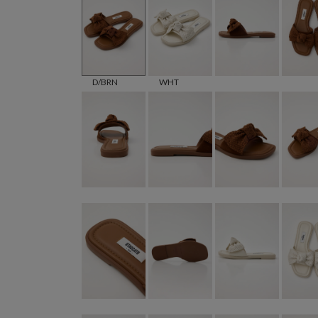
D/BRN
WHT