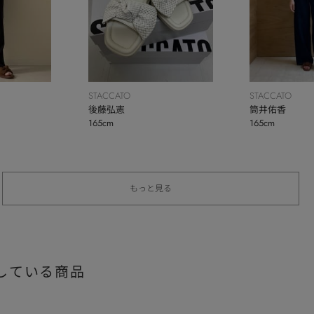
STACCATO
STACCATO
後藤弘憲
筒井佑香
165cm
165cm
もっと見る
している商品