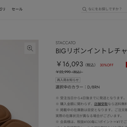
ゴリ
セール
STACCATO
BIGリボンイントレチ
￥16,093
（税込）
30
%OFF
￥22,990
（税込）
再入荷お知らせ
選択中のカラー：D/BRN
※
受注当日から4日後までに発送となります。
※
購入金額に関わらず、
店舗受取
なら送料無
※
掲載中の在庫数は目安となります。ご注文
実際の在庫状況が異なる場合がございます。
※
会員様は、税抜¥100毎に1ポイント＝¥1