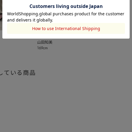
STACCATO
山田知美
169cm
している商品