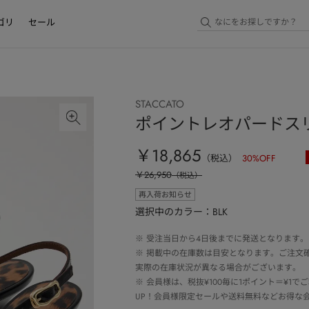
ゴリ
セール
STACCATO
ポイントレオパードス
￥18,865
（税込）
30
%OFF
￥26,950
（税込）
再入荷お知らせ
選択中のカラー：BLK
※
受注当日から4日後までに発送となります。
※
掲載中の在庫数は目安となります。ご注文
実際の在庫状況が異なる場合がございます。
※
会員様は、税抜¥100毎に1ポイント＝¥1
UP！会員様限定セールや送料無料などお得な