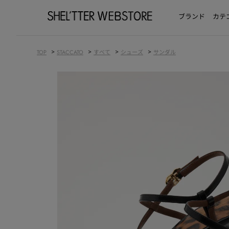
ブランド
カテ
>
>
>
>
TOP
STACCATO
すべて
シューズ
サンダル