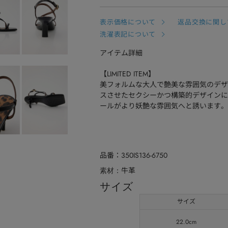
表示価格について
返品交換に関し
洗濯表記について
アイテム詳細
【LIMITED ITEM】
美フォルムな大人で艶美な雰囲気のデザ
スさせたセクシーかつ構築的デザインに
ールがより妖艶な雰囲気へと誘います。
品番
350IS136-6750
牛革
素材
サイズ
サイズ
22.0cm