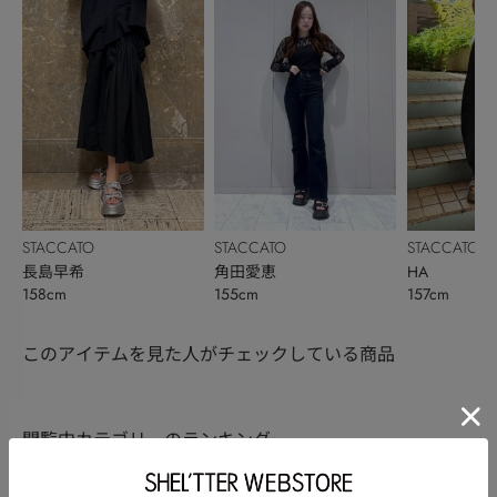
STACCATO
STACCATO
STACCATO
長島早希
角田愛恵
HA
158cm
155cm
157cm
このアイテムを見た人がチェックしている商品
閲覧中カテゴリーのランキング