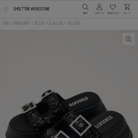
メ
ニ
ュ
TOP
>
STACCATO
>
すべて
>
シューズ
>
サンダル
ー
を
開
く