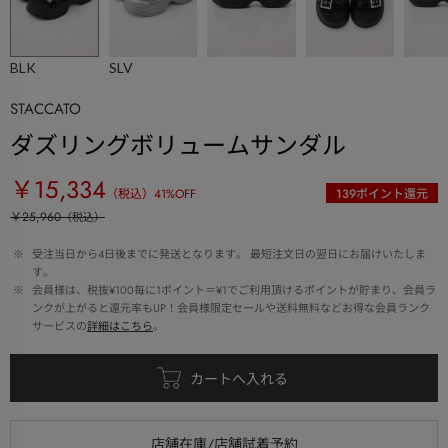
BLK
SLV
STACCATO
ダズリングボリュームサンダル
￥15,334
（税込）
41
%OFF
139
ポイント還元
￥25,960
（税込）
 ※ 
受注当日から4日後までに発送となります。 最短注文日の翌日にお届けいたしま
す。
 ※ 
会員様は、税抜¥100毎に1ポイント＝¥1でご利用頂けるポイントが貯まり、会員ラ
ンクが上がると還元率もUP！会員様限定セールや送料無料などお得な会員ランク
サービスの
詳細はこちら
。