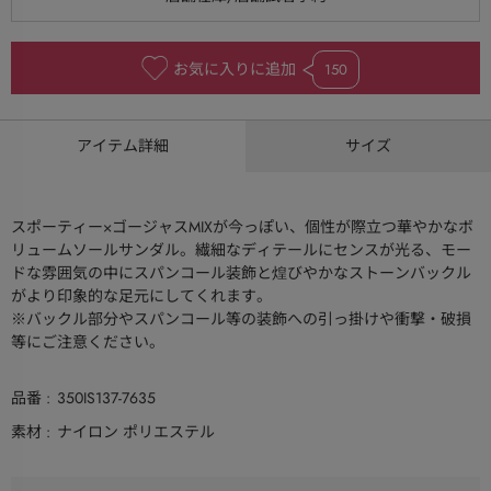
お気に入りに追加
150
アイテム詳細
サイズ
スポーティー×ゴージャスMIXが今っぽい、個性が際立つ華やかなボ
リュームソールサンダル。繊細なディテールにセンスが光る、モー
ドな雰囲気の中にスパンコール装飾と煌びやかなストーンバックル
がより印象的な足元にしてくれます。
※バックル部分やスパンコール等の装飾への引っ掛けや衝撃・破損
等にご注意ください。
品番
350IS137-7635
素材
ナイロン ポリエステル