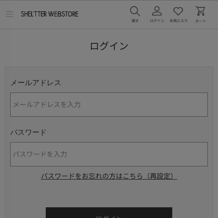
メ
ニ
ュ
ー
ログイン
を
開
く
メールアドレス
パスワード
パスワードをお忘れの方はこちら（再設定）