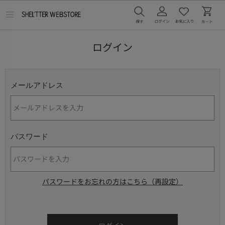
メ
ニ
ュ
ー
ログイン
を
開
く
メールアドレス
パスワード
パスワードをお忘れの方はこちら（再設定）