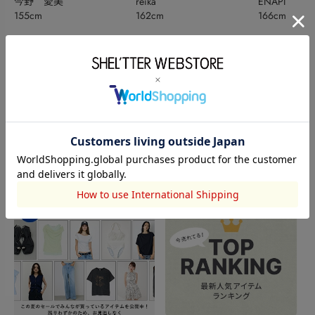
今野 愛美
reika
ENAPI
155cm
162cm
166cm
このアイテムを見た人がチェックしている商品
閲覧中カテゴリーのランキング
TOPICS