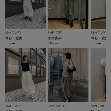
STACCATO
SHEL’TTER
STACCATO
今野 愛美
小林歩果
今野 愛美
155cm
148cm
155cm
STACCATO
STYLEMIXER
STYLEMIXER