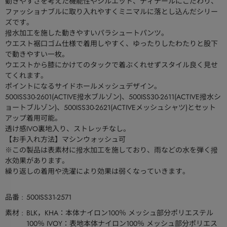
動きやすさを考えた機能性やシルエット、ディテールにこだわり、
ファッショナブルに取り入れやすくミニマルに落とし込んだシリー
ズです。
撥水加工を施した動きやすいパラシュートパンツ。
ウエスト裾口ゴム仕様で着用しやすく、ゆったりしたわたりと股下
で動きやすい一枚。
ウエストから膝にかけてのタックで着ぶくれせずスタイル良く見せ
てくれます。
ポイントになるサイドホールメッシュデザイン。
500ISS30-2601(ACTIVE撥水ブルゾン)、500ISS30-2611(ACTIVE撥水シ
ョートブルゾン)、500ISS30-2621(ACTIVEメッシュシャツ)とセット
アップ着用可能。
透け感IVO裏地入り、ストレッチなし。
【お手入れ方法】マシンウォッシュ可
※この製品は表素材に撥水加工を施しており、雨などの水を弾く撥
水効果があります。
繰り返しの着用や洗濯により効果は弱くなっていきます。
品番
500ISS31-2571
素材
BLK，KHA：本体ナイロン100％ メッシュ部分ポリエステル
100％ IVOY：表地本体ナイロン100％ メッシュ部分ポリエス