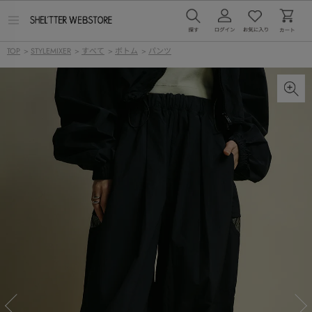
メ
ニ
ュ
TOP
>
STYLEMIXER
>
すべて
>
ボトム
>
パンツ
ー
を
開
く