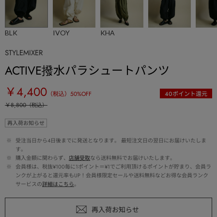
BLK
IVOY
KHA
STYLEMIXER
ACTIVE撥水パラシュートパンツ
￥4,400
（税込）
50
%OFF
40
ポイント還元
￥8,800
（税込）
再入荷お知らせ
 ※ 
受注当日から4日後までに発送となります。 最短注文日の翌日にお届けいたしま
す。
 ※ 
購入金額に関わらず、
店舗受取
なら送料無料でお届けいたします。
 ※ 
会員様は、税抜¥100毎に1ポイント＝¥1でご利用頂けるポイントが貯まり、会員ラ
ンクが上がると還元率もUP！会員様限定セールや送料無料などお得な会員ランク
サービスの
詳細はこちら
。