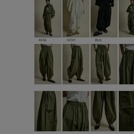
KHA
IVOY
BLK