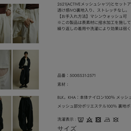
2621(ACTIVEメッシュシャツ)とセッ
透け感IVO裏地入り、ストレッチなし。
【お手入れ方法】マシンウォッシュ可
※この製品は表素材に撥水加工を施して
繰り返しの着用や洗濯により効果は弱く
品番
500ISS31-2571
素材
BLK，KHA：本体ナイロン100％ メッシ
メッシュ部分ポリエステル100％ 裏地ポ
洗濯表示
サイズ