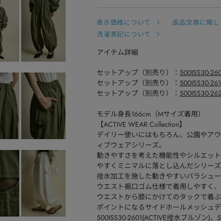
表示価格について
返品交換に関し
洗濯表記について
アイテム詳細
セットアップ（別売り）：
500ISS30-
セットアップ（別売り）：
500ISS30-
セットアップ（別売り）：
500ISS30-
モデル身長166cm（Mサイズ着用）
【ACTIVE WEAR Collection】
デイリー使いにはもちろん、公園やアウ
ィブウェアシリーズ。
動きやすさを考えた機能性やシルエット
やすくミニマルに落とし込んだシリーズ
撥水加工を施した動きやすいパラシュー
ウエスト裾口ゴム仕様で着用しやすく、
ウエストから膝にかけてのタックで着ぶ
ポイントになるサイドホールメッシュデ
500ISS30-2601(ACTIVE撥水ブルゾン)、