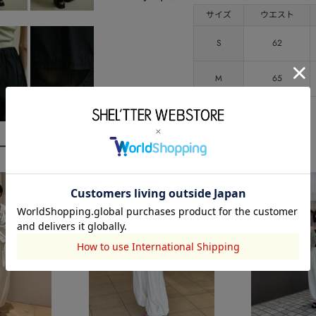
サイズ
ウエスト
S
62
M
65
ーディネート