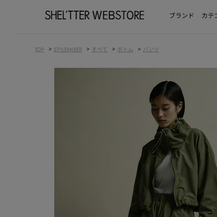
ブランド
カテ
>
>
>
>
TOP
STYLEMIXER
すべて
ボトム
パンツ