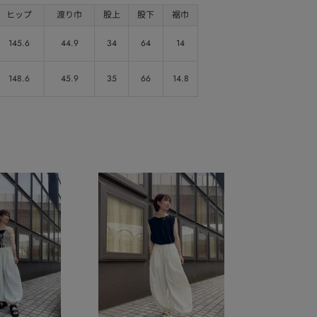
ヒップ
渡り巾
股上
股下
裾巾
145.6
44.9
34
64
14
148.6
45.9
35
66
14.8