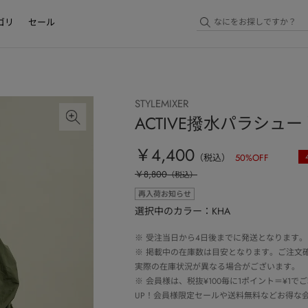
ゴリ
セール
STYLEMIXER
ACTIVE撥水パラシュ
￥4,400
（税込）
50
%OFF
￥8,800
（税込）
再入荷お知らせ
選択中のカラー：KHA
※
受注当日から4日後までに発送となります。
※
掲載中の在庫数は目安となります。ご注文
実際の在庫状況が異なる場合がございます。
※
会員様は、税抜¥100毎に1ポイント＝¥1
UP！会員様限定セールや送料無料などお得な