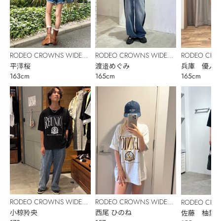
RODEO CROWNS WIDE
RODEO CROWNS WIDE
RODEO CRO
BOWL
平澤桜
BOWL
渡邉めぐみ
BOWL
兵庫 優人
163cm
165cm
165cm
RODEO CROWNS WIDE
RODEO CROWNS WIDE
RODEO CRO
BOWL
小椋羚央
BOWL
西尾 ひのね
BOWL
佐藤 柚葉