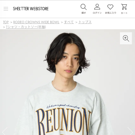
メ
ニ
ュ
TOP
>
RODEO CROWNS WIDE BOWL
>
すべて
>
トップス
ー
>
Tシャツ・カットソー(半袖)
を
開
く