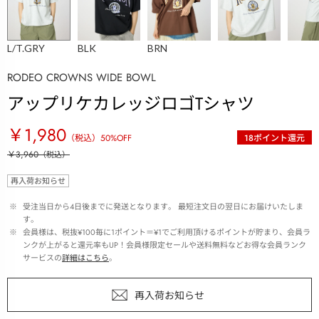
L/T.GRY
BLK
BRN
RODEO CROWNS WIDE BOWL
アップリケカレッジロゴTシャツ
￥1,980
（税込）
50
%OFF
18
ポイント還元
￥3,960
（税込）
再入荷お知らせ
 ※ 
受注当日から4日後までに発送となります。 最短注文日の翌日にお届けいたしま
す。
 ※ 
会員様は、税抜¥100毎に1ポイント＝¥1でご利用頂けるポイントが貯まり、会員ラ
ンクが上がると還元率もUP！会員様限定セールや送料無料などお得な会員ランク
サービスの
詳細はこちら
。