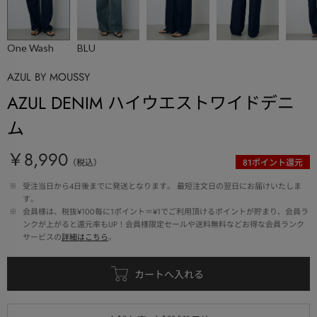
One Wash
BLU
AZUL BY MOUSSY
AZUL DENIM ハイウエストワイドデニ
ム
￥8,990
（税込）
81
ポイント還元
 ※ 
受注当日から4日後までに発送となります。 最短注文日の翌日にお届けいたしま
す。
 ※ 
会員様は、税抜¥100毎に1ポイント＝¥1でご利用頂けるポイントが貯まり、会員ラ
ンクが上がると還元率もUP！会員様限定セールや送料無料などお得な会員ランク
サービスの
詳細はこちら
。