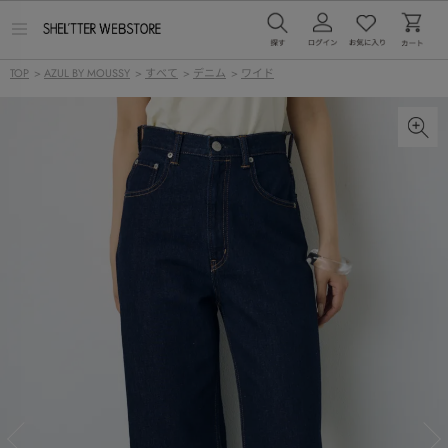
メ
ニ
ュ
TOP
>
AZUL BY MOUSSY
>
すべて
>
デニム
>
ワイド
ー
を
開
く