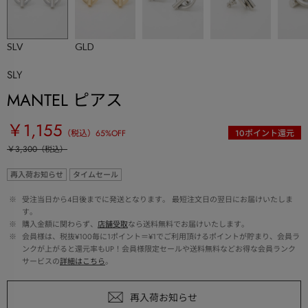
SLV
GLD
SLY
MANTEL ピアス
￥1,155
（税込）
65
%OFF
10
ポイント還元
￥3,300
（税込）
再入荷お知らせ
タイムセール
 ※ 
受注当日から4日後までに発送となります。 最短注文日の翌日にお届けいたしま
す。
 ※ 
購入金額に関わらず、
店舗受取
なら送料無料でお届けいたします。
 ※ 
会員様は、税抜¥100毎に1ポイント＝¥1でご利用頂けるポイントが貯まり、会員ラ
ンクが上がると還元率もUP！会員様限定セールや送料無料などお得な会員ランク
サービスの
詳細はこちら
。