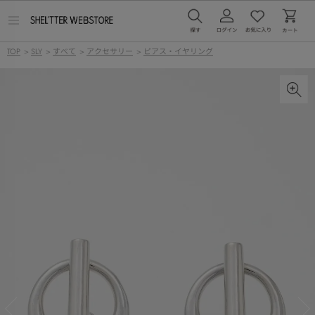
メ
ニ
ュ
TOP
>
SLY
>
すべて
>
アクセサリー
>
ピアス・イヤリング
ー
を
開
く