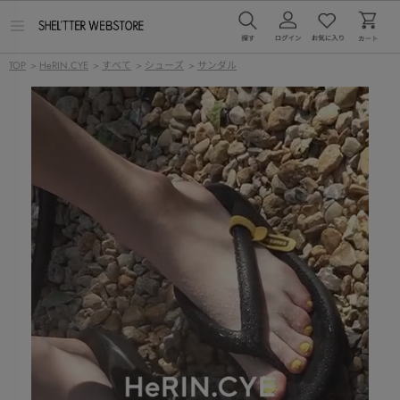
メ
ニ
ュ
TOP
>
HeRIN.CYE
>
すべて
>
シューズ
>
サンダル
ー
を
開
く