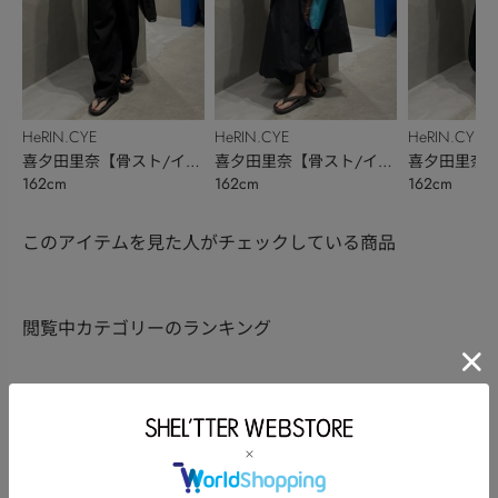
HeRIN.CYE
HeRIN.CYE
HeRIN.CYE
喜夕田里奈【骨スト/イエ
喜夕田里奈【骨スト/イエ
喜夕田里奈【
162cm
162cm
162cm
ベ秋】
ベ秋】
ベ秋】
このアイテムを見た人がチェックしている商品
閲覧中カテゴリーのランキング
TOPICS