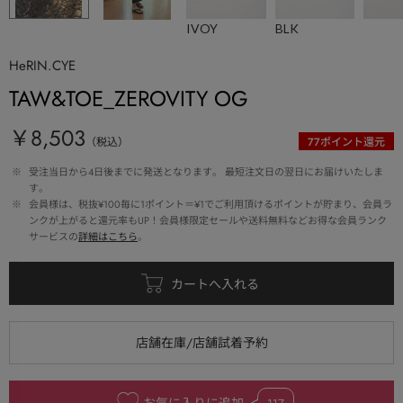
IVOY
BLK
HeRIN.CYE
TAW&TOE_ZEROVITY OG
￥8,503
（税込）
77
ポイント還元
 ※ 
受注当日から4日後までに発送となります。 最短注文日の翌日にお届けいたしま
す。
 ※ 
会員様は、税抜¥100毎に1ポイント＝¥1でご利用頂けるポイントが貯まり、会員ラ
ンクが上がると還元率もUP！会員様限定セールや送料無料などお得な会員ランク
サービスの
詳細はこちら
。