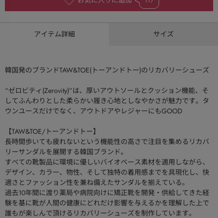
お気に入りに追加
117
アイテム詳細
サイズ
韓国発のブランドTAW&TOE(トーアンドトー)のリカバリーシューズ
“ゼロビティ(Zerovity)”は、厚いアウトソールとクッション機能、そ
してふんわりとした柔らかい履き心地としなやかさが魅力です。タ
ウンユースだけでなく、アウトドアやレジャーにもGOOD
【TAW&TOE/トーアンドトー】
長時間歩いても疲れないという機能性の高さで注目を集めるリカバ
リーサンダルを展開する韓国ブランド。
すべての靴製品に環境に優しいバイオベース素材を適用しながら、
デザイン、カラー、物性、そして独特の着用感までを具現化し、快
適さとファッション性を兼ね備えたサンダルを揃えている。
過去10年間に渡り薬局や病院向けに矯正靴を開発・供給してきた経
験を基に靴が人間の健康にどれだけ影響を与えるかを理解した上で
誰もが楽しんで頂けるリカバリーシューズを制作しています。