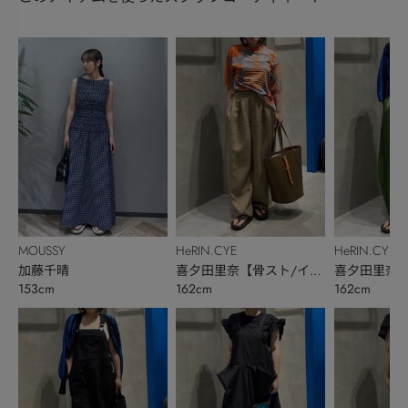
MOUSSY
HeRIN.CYE
HeRIN.CYE
加藤千晴
喜夕田里奈【骨スト/イエ
喜夕田里奈【
153cm
162cm
162cm
ベ秋】
ベ秋】