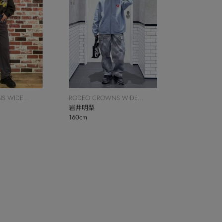
S WIDE
RODEO CROWNS WIDE
BOWL
岩井明梨
160cm