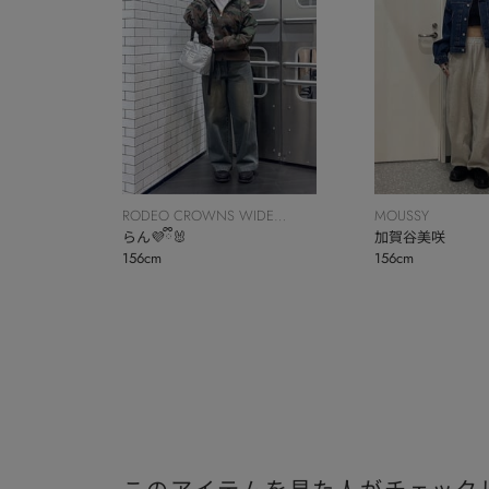
RODEO CROWNS WIDE
MOUSSY
BOWL
らん💜ྀི🐰
加賀谷美咲
156cm
156cm