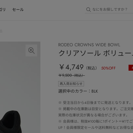
ゴリ
セール
ー
RODEO CROWNS WIDE BOWL
クリアソール ボリュ
￥4,749
（税込）
50
%OFF
￥9,500
（税込）
再入荷お知らせ
選択中のカラー：BLK
※
受注当日から4日後までに発送となります。
※
掲載中の在庫数は目安となります。ご注文
実際の在庫状況が異なる場合がございます。
※
会員様は、税抜¥100毎に1ポイント＝¥1
UP！会員様限定セールや送料無料などお得な