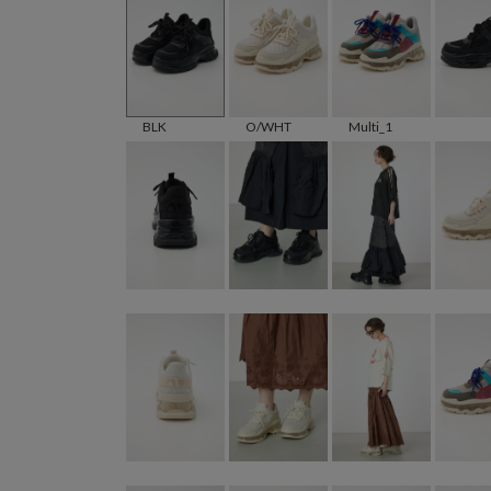
BLK
O/WHT
Multi_1