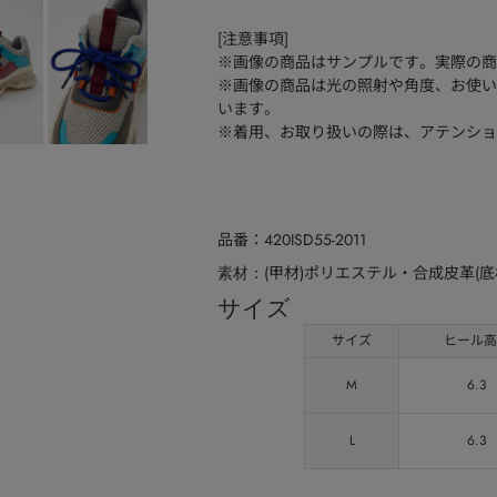
[注意事項]
※画像の商品はサンプルです。実際の商
※画像の商品は光の照射や角度、お使い
います。
※着用、お取り扱いの際は、アテンショ
品番
420ISD55-2011
(甲材)ポリエステル・合成皮革(底
素材
サイズ
サイズ
ヒール高
M
6.3
L
6.3