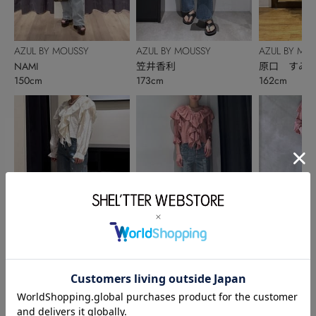
AZUL BY MOUSSY
AZUL BY MOUSSY
AZUL BY MO
NAMI
笠井香利
原口 すみ
150cm
173cm
162cm
AZUL BY MOUSSY
AZUL BY MOUSSY
AZUL BY MO
橋本矩留美
齋藤友莉
松永咲枝里
155cm
161cm
158cm