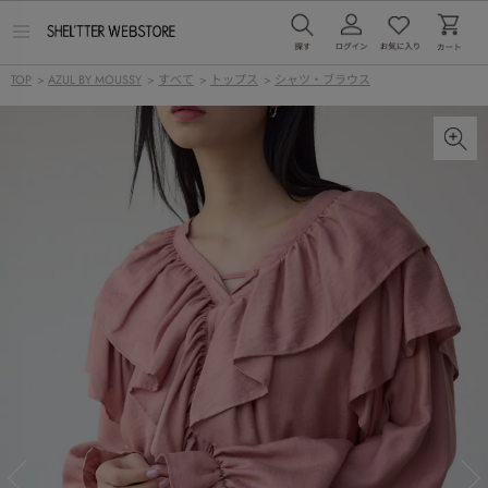
メ
ニ
ュ
TOP
>
AZUL BY MOUSSY
>
すべて
>
トップス
>
シャツ・ブラウス
ー
を
開
く