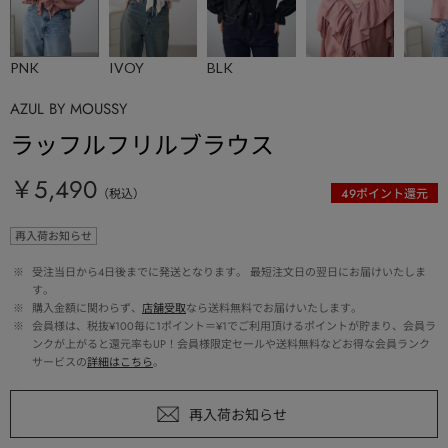
PNK
IVOY
BLK
AZUL BY MOUSSY
ラッフルフリルブラウス
￥5,490
（税込）
49
ポイント還元
再入荷お知らせ
 ※ 
受注当日から4日後までに発送となります。 最短注文日の翌日にお届けいたしま
す。
 ※ 
購入金額に関わらず、
店舗受取
なら送料無料でお届けいたします。
 ※ 
会員様は、税抜¥100毎に1ポイント＝¥1でご利用頂けるポイントが貯まり、会員ラ
ンクが上がると還元率もUP！会員様限定セールや送料無料などお得な会員ランク
サービスの
詳細はこちら
。