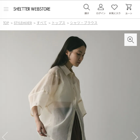
メ
ニ
ュ
TOP
>
STYLEMIXER
>
すべて
>
トップス
>
シャツ・ブラウス
ー
を
開
く