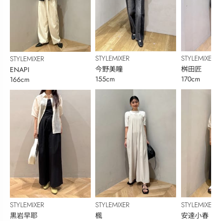
STYLEMIXER
STYLEMIXER
STYLEMIXER
今野美瞳
桝田匠
ENAPI
155cm
170cm
166cm
STYLEMIXER
STYLEMIXER
STYLEMIXER
楓
安達小春
黒岩早耶