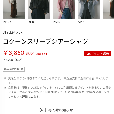
IVOY
BLK
PNK
SAX
STYLEMIXER
コクーンスリーブシアーシャツ
￥3,850
（税込）
50
%OFF
35
ポイント還元
￥7,700
（税込）
再入荷お知らせ
 ※ 
受注当日から4日後までに発送となります。 最短注文日の翌日にお届けいたしま
す。
 ※ 
会員様は、税抜¥100毎に1ポイント＝¥1でご利用頂けるポイントが貯まり、会員ラ
ンクが上がると還元率もUP！会員様限定セールや送料無料などお得な会員ランク
サービスの
詳細はこちら
。