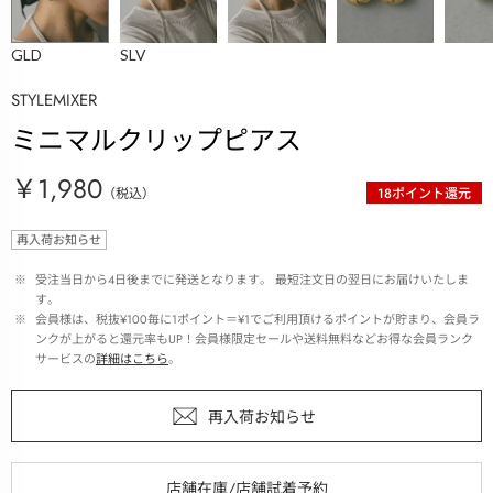
GLD
SLV
STYLEMIXER
ミニマルクリップピアス
￥1,980
（税込）
18
ポイント還元
再入荷お知らせ
 ※ 
受注当日から4日後までに発送となります。 最短注文日の翌日にお届けいたしま
す。
 ※ 
会員様は、税抜¥100毎に1ポイント＝¥1でご利用頂けるポイントが貯まり、会員ラ
ンクが上がると還元率もUP！会員様限定セールや送料無料などお得な会員ランク
サービスの
詳細はこちら
。