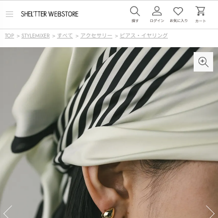
メ
ニ
ュ
TOP
>
STYLEMIXER
>
すべて
>
アクセサリー
>
ピアス・イヤリング
ー
を
開
く