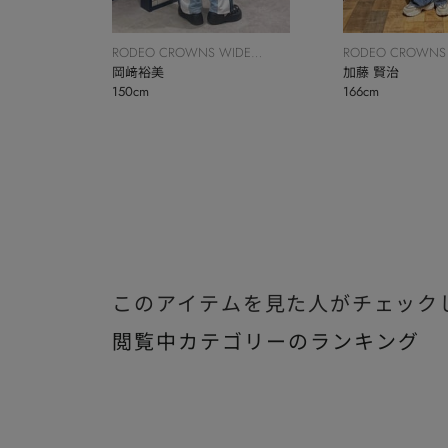
RODEO CROWNS WIDE
RODEO CROWNS
BOWL
岡﨑裕美
BOWL
加藤 賢治
150cm
166cm
このアイテムを見た人がチェック
閲覧中カテゴリーのランキング