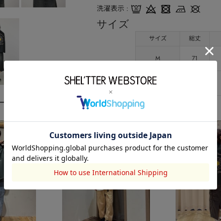
洗濯表示
サイズ
サイズ
総丈
M
71
L
74
ーディネート