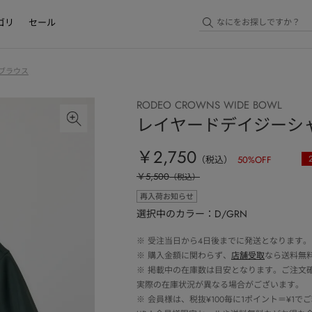
ゴリ
セール
ブラウス
RODEO CROWNS WIDE BOWL
レイヤードデイジーシ
￥2,750
（税込）
50
%OFF
￥5,500
（税込）
再入荷お知らせ
選択中のカラー：D/GRN
※
受注当日から4日後までに発送となります。
※
購入金額に関わらず、
店舗受取
なら送料無
※
掲載中の在庫数は目安となります。ご注文
実際の在庫状況が異なる場合がございます。
※
会員様は、税抜¥100毎に1ポイント＝¥1