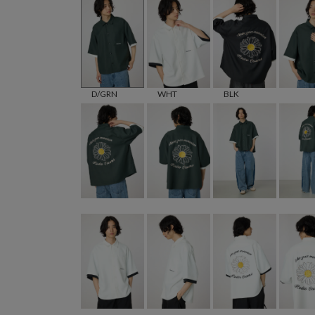
D/GRN
WHT
BLK