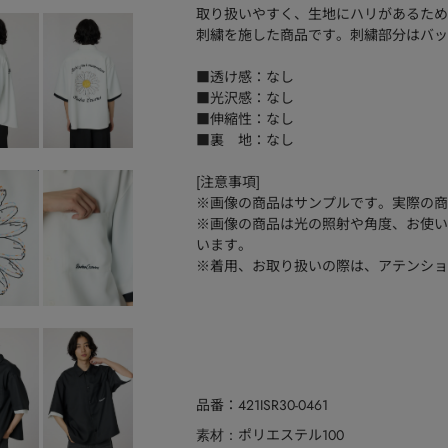
取り扱いやすく、生地にハリがあるため
刺繍を施した商品です。刺繍部分はバッ
■透け感：なし
■光沢感：なし
■伸縮性：なし
■裏 地：なし
[注意事項]
※画像の商品はサンプルです。実際の商
※画像の商品は光の照射や角度、お使い
います。
※着用、お取り扱いの際は、アテンショ
品番
421ISR30-0461
ポリエステル100
素材