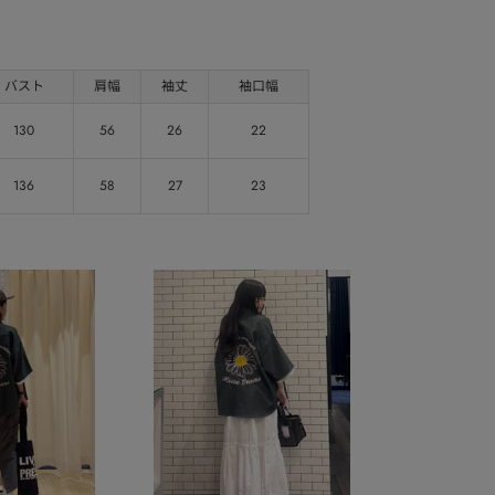
バスト
肩幅
袖丈
袖口幅
130
56
26
22
136
58
27
23