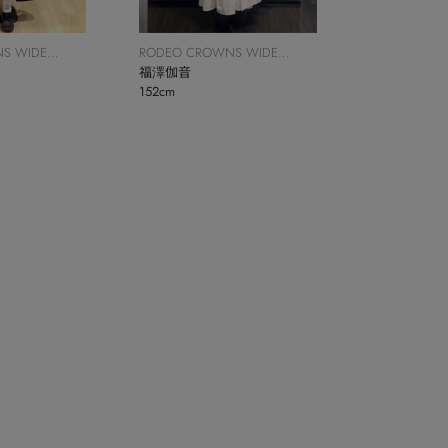
S WIDE
RODEO CROWNS WIDE
BOWL
福澤伽音
152cm