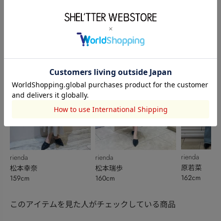
rienda
rienda
rienda
松本瑞歩
永木音碧
夕華
160cm
158cm
157cm
rienda
rienda
rienda
原若菜
松本幸奈
松本瑞歩
162cm
159cm
160cm
このアイテムを見た人がチェックしている商品