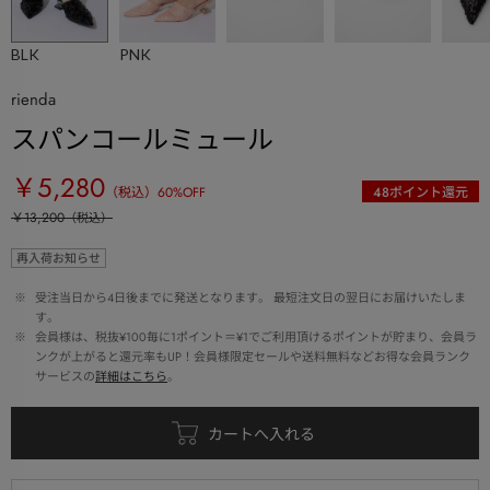
BLK
PNK
rienda
スパンコールミュール
￥5,280
（税込）
60
%OFF
48
ポイント還元
￥13,200
（税込）
再入荷お知らせ
 ※ 
受注当日から4日後までに発送となります。 最短注文日の翌日にお届けいたしま
す。
 ※ 
会員様は、税抜¥100毎に1ポイント＝¥1でご利用頂けるポイントが貯まり、会員ラ
ンクが上がると還元率もUP！会員様限定セールや送料無料などお得な会員ランク
サービスの
詳細はこちら
。