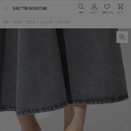
メ
ニ
ュ
TOP
>
rienda
>
すべて
>
シューズ
>
サンダル
ー
を
開
く