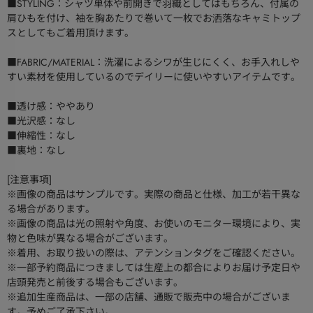
■STYLING：シャツ単体や前開きで羽織としてはもちろん、付属の
肩ひもを付け、袖を胸あたりで巻いて一枚でお洒落なキャミトップ
スとしてもご着用頂けます。
■FABRIC/MATERIAL：洗濯によるシワが生じにくく、お手入れしや
すい素材を使用しているのでデイリーに使いやすいアイテムです。
■透け感：ややあり
■光沢感：なし
■伸縮性：なし
■裏地：なし
[注意事項]
※画像の商品はサンプルです。実際の商品と仕様、加工が若干異な
る場合があります。
※画像の商品は光の照射や角度、お使いのモニター環境により、実
物と色味が異なる場合がございます。
※着用、お取り扱いの際は、アテンションタグをご確認ください。
※一部予約商品につきましては生産上の都合によりお届け予定日や
店頭発売と前後する場合もございます。
※追加生産商品は、一部の店舗、通販で販売中の場合がございま
す。予めご了承下さい。