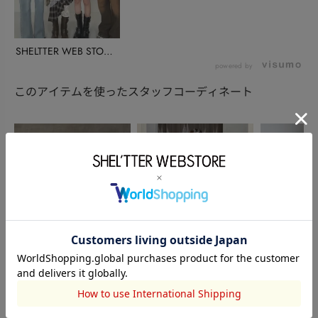
SHELTTER WEB STORE
限定...
powered by
このアイテムを使ったスタッフコーディネート
SLY
SLY
SLY
河澄未侑
湊 真心
鈴木梨菜