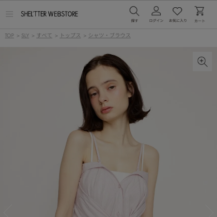
メ
ニ
ュ
TOP
>
SLY
>
すべて
>
トップス
>
シャツ・ブラウス
ー
を
開
く