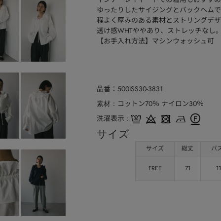
ゆったりしたサイジングとバックヘムで
程よく厚みのある素材とストリングデザ
透け感WHTややあり、ストレッチなし
【お手入れ方法】マシンウォッシュ可
品番
500ISS30-3831
コットン70％ ナイロン30％
素材
洗濯表示
サイズ
サイズ
総丈
バ
FREE
71
1