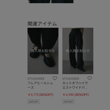
関連アイテム
STYLEMIXER
STYLEMIXER
フレアヒールシュ
カットオフハイウ
ーズ
エストワイドパン
ツ
￥5,775
(50%OFF)
￥4,950
(50%OFF)
OUTLET
OUTLET