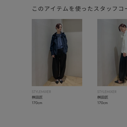
このアイテムを使ったスタッフコ
STYLEMIXER
STYLEMIXER
桝田匠
桝田匠
170cm
170cm