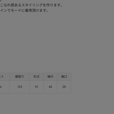
こなれ感あるスタイリングを作ります。
インでモードに着用頂けます。
。
スト
裾廻り
裄丈
袖巾
袖口
16
125
81
48
28