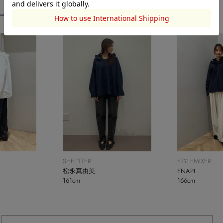
ーディネート
SHEL’TTER
STYLEMIXER
松永真由美
ENAPI
161cm
166cm