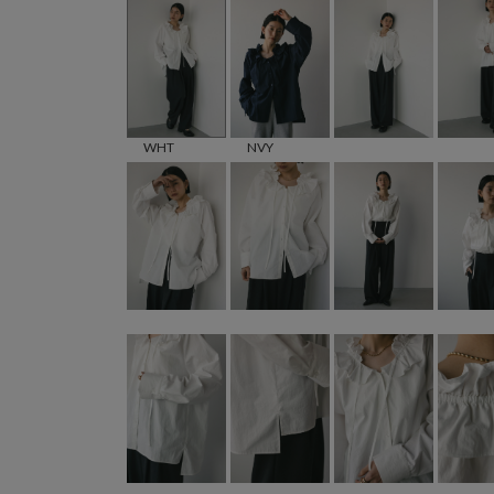
WHT
NVY