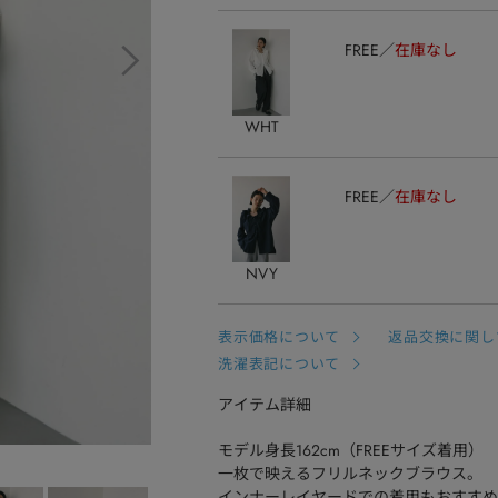
FREE
在庫なし
WHT
FREE
在庫なし
NVY
表示価格について
返品交換に関し
洗濯表記について
アイテム詳細
モデル身長162cm（FREEサイズ着用）
一枚で映えるフリルネックブラウス。
インナーレイヤードでの着用もおすすめ