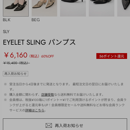
BLK
BEG
SLY
EYELET SLING パンプス
￥6,160
（税込）
60
%OFF
56
ポイント還元
￥15,400
（税込）
再入荷お知らせ
 ※ 
受注当日から4日後までに発送となります。 最短注文日の翌日にお届けいたしま
す。
 ※ 
購入金額に関わらず、
店舗受取
なら送料無料でお届けいたします。
 ※ 
会員様は、税抜¥100毎に1ポイント＝¥1でご利用頂けるポイントが貯まり、会員ラ
ンクが上がると還元率もUP！会員様限定セールや送料無料などお得な会員ランク
サービスの
詳細はこちら
。