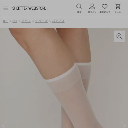
メ
ニ
ュ
TOP
>
SLY
>
すべて
>
シューズ
>
パンプス
ー
を
開
く