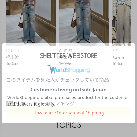
OUTLET
SLY
OUTLET
梶未波
Kureha
梶未波
160cm
168cm
160cm
このアイテムを見た人がチェックしている商品
閲覧中カテゴリーのランキング
TOPICS