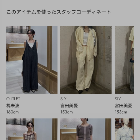
このアイテムを使ったスタッフコーディネート
OUTLET
SLY
SLY
梶未波
宮田美憂
宮田美憂
160cm
153cm
153cm