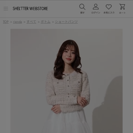
メ
ニ
ュ
TOP
>
rienda
>
すべて
>
ボトム
>
ショートパンツ
ー
を
開
く