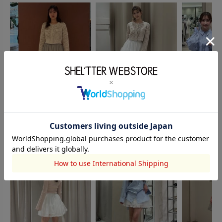
rienda
rienda
rienda
豊饒英
Ayu Fujikawa
momone
162cm
161cm
152cm