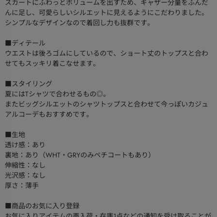
スカートにふわっとボリュームを出すため、ギャザー分量をふんだ
んに足し、可愛らしいシルエットに見えるようにこだわりました。
シンプルなデザインなので着回し力も抜群です。
■ディテール
ウエストは後ろゴムにしているので、ショート丈のトップスと合わ
せてもスッキリ着こなせます。
■スタイリング
夏にはTシャツで合わせるもの◎。
またビッグシルエットのシャツトップスと合わせて今っぽいカジュ
アルコーデもおすすめです。
■生地
透け感：あり
裏地：あり（WHT・GRYのみペチコートもあり）
伸縮性：なし
光沢感：なし
厚さ：薄手
■商品のお気に入り登録
お気に入りアイテムの再入荷・在庫1点などの通知を受け取ることが