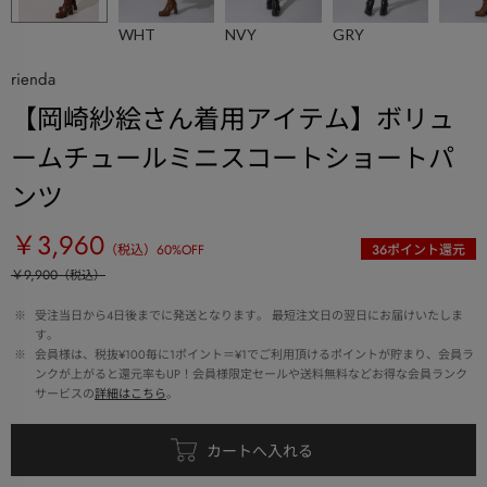
WHT
NVY
GRY
rienda
【岡崎紗絵さん着用アイテム】ボリュ
ームチュールミニスコートショートパ
ンツ
￥3,960
（税込）
60
%OFF
36
ポイント還元
￥9,900
（税込）
 ※ 
受注当日から4日後までに発送となります。 最短注文日の翌日にお届けいたしま
す。
 ※ 
会員様は、税抜¥100毎に1ポイント＝¥1でご利用頂けるポイントが貯まり、会員ラ
ンクが上がると還元率もUP！会員様限定セールや送料無料などお得な会員ランク
サービスの
詳細はこちら
。