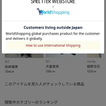
162cm
158cm
159cm
SLY
rienda
SLY
犬童南実
姫野涼花
岩﨑瑠果
158cm
153cm
154cm
このアイテムを見た人がチェックしている商品
閲覧中カテゴリーのランキング