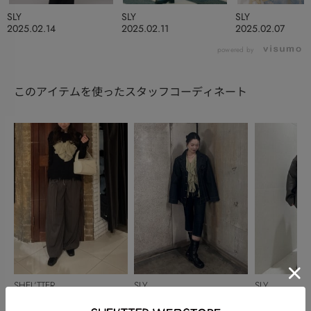
SLY
SLY
SLY
2025.02.14
2025.02.11
2025.02.07
powered by
このアイテムを使ったスタッフコーディネート
SHEL’TTER
SLY
SLY
まりあ
KAREN
岡本菜々子