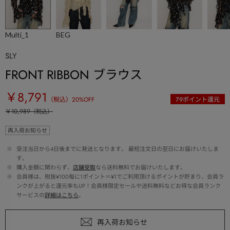
Multi_1
BEG
SLY
FRONT RIBBON ブラウス
￥8,791
（税込）
20
%OFF
79
ポイント還元
￥10,989
（税込）
再入荷お知らせ
 ※ 
受注当日から4日後までに発送となります。 最短注文日の翌日にお届けいたしま
す。
 ※ 
購入金額に関わらず、
店舗受取
なら送料無料でお届けいたします。
 ※ 
会員様は、税抜¥100毎に1ポイント＝¥1でご利用頂けるポイントが貯まり、会員ラ
ンクが上がると還元率もUP！会員様限定セールや送料無料などお得な会員ランク
サービスの
詳細はこちら
。