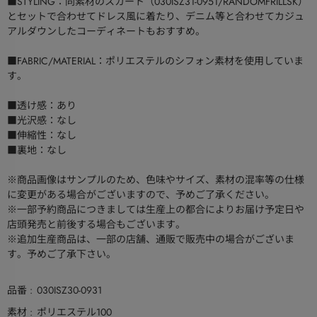
■STYLING：同素材のスカート（030ISZ31-0951/RANDOMFRILLSK）
とセットで合わせてドレス風に着たり、デニム等と合わせてカジュ
アルダウンしたコーディネートもおすすめ。
■FABRIC/MATERIAL：ポリエステルのシフォン素材を使用していま
す。
■透け感：あり
■光沢感：なし
■伸縮性：なし
■裏地：なし
※商品画像はサンプルのため、色味やサイズ、素材の混率等の仕様
に変更がある場合がございますので、予めご了承ください。
※一部予約商品につきましては生産上の都合によりお届け予定日や
店頭発売と前後する場合もございます。
※追加生産商品は、一部の店舗、通販で販売中の場合がございま
す。予めご了承下さい。
品番
030ISZ30-0931
素材
ポリエステル100