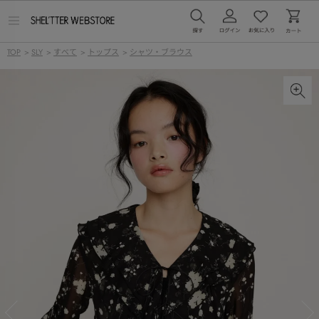
メ
ニ
ュ
TOP
>
SLY
>
すべて
>
トップス
>
シャツ・ブラウス
ー
を
開
く