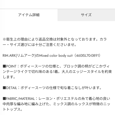
アイテム詳細
サイズ
※衛生上の理由により返品交換は対象外となっております。カラ
ー・サイズ選びには十分ご注意くださいませ。
RIM.ARK(リムアーク)のMixed color body suit（460ISL70-0891）
■POINT：ボディースーツの仕様と、ブロック調の柄がどこかヴィ
ンテージライクで切れ味のある1着。大人のエッジースタイルを約束
します。
■DETAIL：ボディースーツの仕様で旬な着こなしが叶います。
■FABRIC/MATERIAL：レーヨン・ポリエステルの糸で着心地の良い
中肉厚な編み地に編み上げた、ミックス調のルックスが特徴のニッ
トトップス。