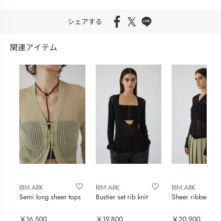
シェアする
関連アイテム
RIM.ARK
RIM.ARK
RIM.ARK
Semi long sheer tops
Bustier set rib knit
Sheer ribbed ho
￥16,500
￥19,800
￥20,900