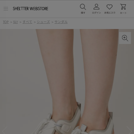
メ
ニ
ュ
TOP
>
SLY
>
すべて
>
シューズ
>
サンダル
ー
を
開
く