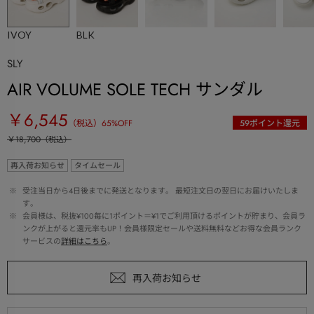
IVOY
BLK
SLY
AIR VOLUME SOLE TECH サンダル
￥6,545
（税込）
65
%OFF
59
ポイント還元
￥18,700
（税込）
再入荷お知らせ
タイムセール
 ※ 
受注当日から4日後までに発送となります。 最短注文日の翌日にお届けいたしま
す。
 ※ 
会員様は、税抜¥100毎に1ポイント＝¥1でご利用頂けるポイントが貯まり、会員ラ
ンクが上がると還元率もUP！会員様限定セールや送料無料などお得な会員ランク
サービスの
詳細はこちら
。