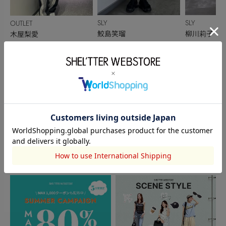
SLY
SLY
OUTLET
鮫島笑瑠
柳川莉子
木屋梨愛
151cm
152cm
150cm
このアイテムを見た人がチェックしている商品
閲覧中カテゴリーのランキング
TOPICS