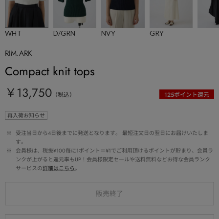
WHT
D/GRN
NVY
GRY
RIM.ARK
Compact knit tops
￥13,750
（税込）
125
ポイント還元
再入荷お知らせ
 ※ 
受注当日から4日後までに発送となります。 最短注文日の翌日にお届けいたしま
す。
 ※ 
会員様は、税抜¥100毎に1ポイント＝¥1でご利用頂けるポイントが貯まり、会員ラ
ンクが上がると還元率もUP！会員様限定セールや送料無料などお得な会員ランク
サービスの
詳細はこちら
。
販売終了