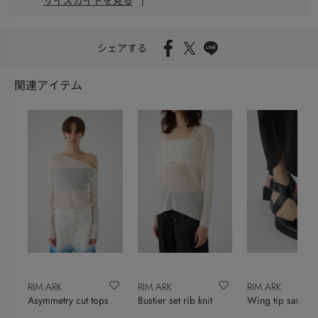
サイズガイドを見る
|
シェアする
関連アイテム
RIM.ARK
RIM.ARK
RIM.ARK
Asymmetry cut tops
Bustier set rib knit
Wing tip sandal