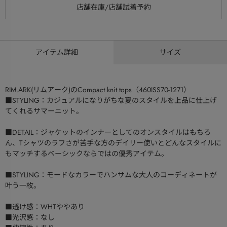
アイテム詳細
サイズ
RIM.ARK(リムアーク)のCompact knit tops（460ISS70-1271）
■STYLING：カジュアルになりがちな夏のスタイルを上品に仕上げ
てくれるサマーニット。
■DETAIL：ジャケットのインナーとしてのオンスタイルはもちろ
ん、Tシャツのラフさが苦手な方のデイリー使いとどんなスタイルに
もマッチするベーシックならではの優秀アイテム。
■STYLING：モードなカラーでハンサムな大人のコーディネートが
叶う一枚。
■透け感：WHTややあり
■光沢感：なし