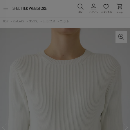
メ
ニ
ュ
TOP
>
RIM.ARK
>
すべて
>
トップス
>
ニット
ー
を
開
く