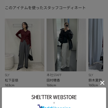
このアイテムを使ったスタッフコーディネート
SLY
本社STAFF
SLY
松下晏慈
田村穂香
鈴木夏鈴
163cm
166cm
160cm