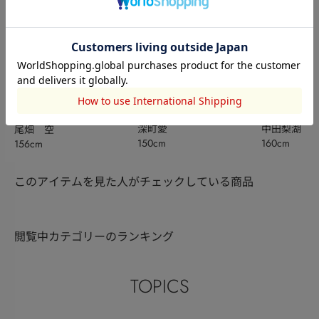
MOUSSY
SLY
SLY
深町愛
中田梨湖
尾畑 空
150cm
160cm
156cm
このアイテムを見た人がチェックしている商品
閲覧中カテゴリーのランキング
TOPICS