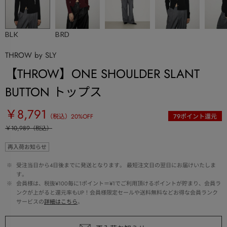
BLK
BRD
THROW by SLY
【THROW】ONE SHOULDER SLANT
BUTTON トップス
￥8,791
（税込）
20
%OFF
79
ポイント還元
￥10,989
（税込）
再入荷お知らせ
 ※ 
受注当日から4日後までに発送となります。 最短注文日の翌日にお届けいたしま
す。
 ※ 
会員様は、税抜¥100毎に1ポイント＝¥1でご利用頂けるポイントが貯まり、会員ラ
ンクが上がると還元率もUP！会員様限定セールや送料無料などお得な会員ランク
サービスの
詳細はこちら
。