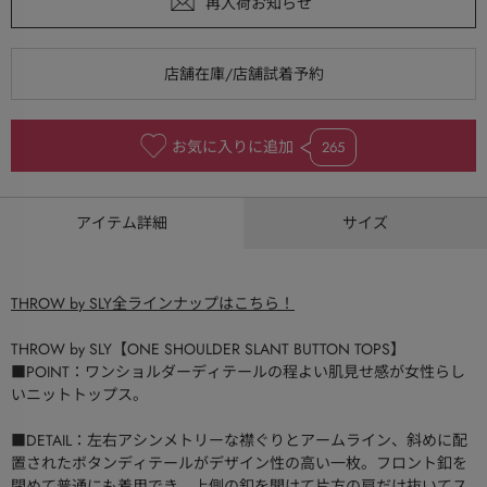
お気に入りに追加
265
アイテム詳細
サイズ
THROW by SLY全ラインナップはこちら！
THROW by SLY【ONE SHOULDER SLANT BUTTON TOPS】
■POINT：ワンショルダーディテールの程よい肌見せ感が女性らし
いニットトップス。
■DETAIL：左右アシンメトリーな襟ぐりとアームライン、斜めに配
置されたボタンディテールがデザイン性の高い一枚。フロント釦を
閉めて普通にも着用でき、上側の釦を開けて片方の肩だけ抜いてス