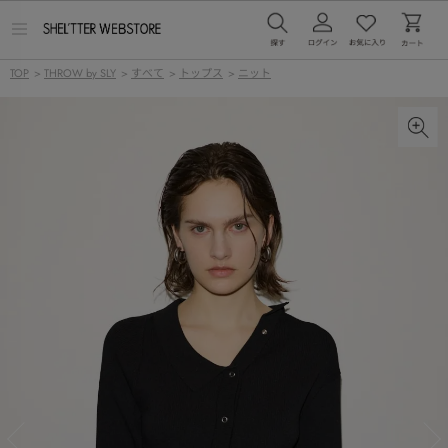
メ
ニ
ュ
TOP
>
THROW by SLY
>
すべて
>
トップス
>
ニット
ー
を
開
く