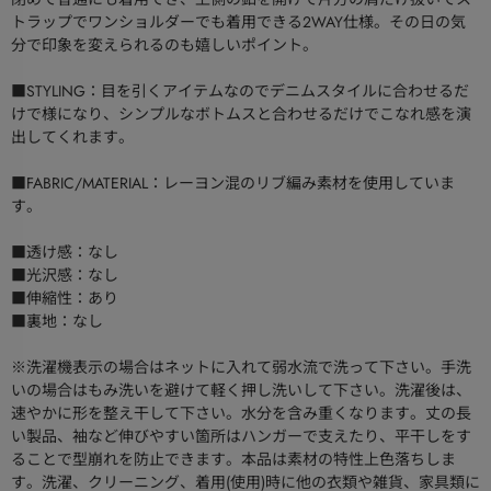
トラップでワンショルダーでも着用できる2WAY仕様。その日の気
分で印象を変えられるのも嬉しいポイント。
■STYLING：目を引くアイテムなのでデニムスタイルに合わせるだ
けで様になり、シンプルなボトムスと合わせるだけでこなれ感を演
出してくれます。
■FABRIC/MATERIAL：レーヨン混のリブ編み素材を使用していま
す。
■透け感：なし
■光沢感：なし
■伸縮性：あり
■裏地：なし
※洗濯機表示の場合はネットに入れて弱水流で洗って下さい。手洗
いの場合はもみ洗いを避けて軽く押し洗いして下さい。洗濯後は、
速やかに形を整え干して下さい。水分を含み重くなります。丈の長
い製品、袖など伸びやすい箇所はハンガーで支えたり、平干しをす
ることで型崩れを防止できます。本品は素材の特性上色落ちしま
す。洗濯、クリーニング、着用(使用)時に他の衣類や雑貨、家具類に