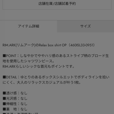
アイテム詳細
サイズ
RIM.ARK(リムアーク)のRelax box shirt OP（460ISL33-0951）
■POINT：しなやかでややハリ感のあるストライプ柄のブロード生
地を使用したシャツワンピース。
RIM.ARKらしいシックな首元もポイントです。
■DETAIL：ゆとりのあるボックスシルエットでボディラインを拾い
にくく、大人のリラックスカジュアルが叶う1枚。
■透け感：なし
■光沢感：なし
■伸縮性：なし
■裏 地：なし