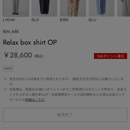
L/KHA
BLK
BRN
BLU
RIM.ARK
Relax box shirt OP
￥28,600
（税込）
260
ポイント還元
NEW
 ※ 
受注当日から4日後までに発送となります。 最短注文日の翌日にお届けいたしま
す。
 ※ 
会員様は、税抜¥100毎に1ポイント＝¥1でご利用頂けるポイントが貯まり、会員ラ
ンクが上がると還元率もUP！会員様限定セールや送料無料などお得な会員ランク
サービスの
詳細はこちら
。
販売終了