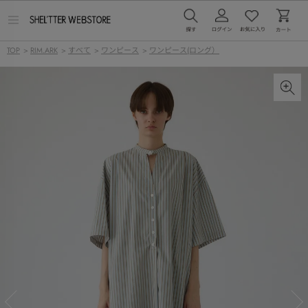
メ
ニ
ュ
TOP
>
RIM.ARK
>
すべて
>
ワンピース
>
ワンピース(ロング）
ー
を
開
く