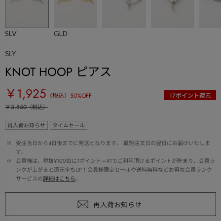
SLV
GLD
SLY
KNOT HOOP ピアス
￥1,925
（税込）
50
%OFF
17
ポイント還元
￥3,850
（税込）
再入荷お知らせ
タイムセール
 ※ 
受注当日から4日後までに発送となります。 最短注文日の翌日にお届けいたしま
す。
 ※ 
会員様は、税抜¥100毎に1ポイント＝¥1でご利用頂けるポイントが貯まり、会員ラ
ンクが上がると還元率もUP！会員様限定セールや送料無料などお得な会員ランク
サービスの
詳細はこちら
。