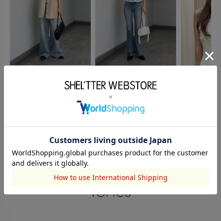
SLY
SLY
MOUSSY
永田 紗也佳
永田 紗也佳
sayaka kaga
156cm
156cm
154cm
このアイテムを見た人がチェックしている商品
閲覧中カテゴリーのランキング
TOPICS