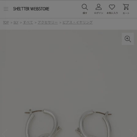
メ
ニ
ュ
TOP
>
SLY
>
すべて
>
アクセサリー
>
ピアス・イヤリング
ー
を
開
く