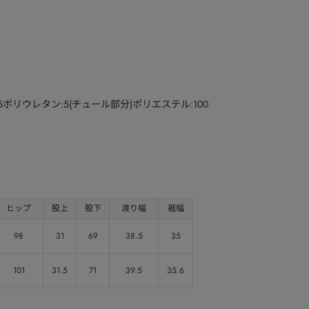
15ポリウレタン:5(チュール部分)ポリエステル:100
ヒップ
股上
股下
渡り幅
裾幅
98
31
69
38.5
35
101
31.5
71
39.5
35.6