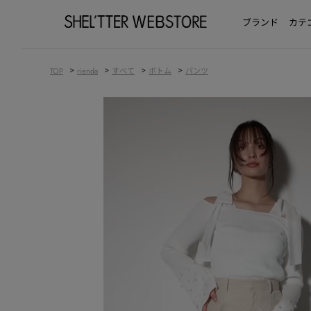
ブランド
カテ
>
>
>
>
TOP
rienda
すべて
ボトム
パンツ