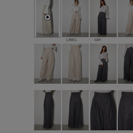
L/BEG
GRY