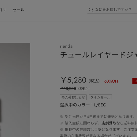
ゴリ
セール
rienda
チュールレイヤードジ
￥5,280
（税込）
60
%OFF
￥13,200
（税込）
再入荷お知らせ
タイムセール
選択中のカラー：L/BEG
※
受注当日から4日後までに発送となります。
※
購入金額に関わらず、
店舗受取
なら送料無
※
掲載中の在庫数は目安となります。ご注文
実際の在庫状況が異なる場合がございます。