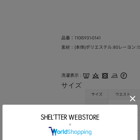
品番
110IS931-0141
(本体)ポリエステル:80レーヨン:
素材
洗濯表示
サイズ
サイズ
ウエスト
S
62
M
65