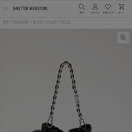
メ
ニ
ュ
TOP
>
STACCATO
>
すべて
>
バッグ
>
すべて
ー
を
開
く