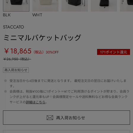
BLK
WHT
STACCATO
ミニマルバケットバッグ
￥18,865
（税込）
30
%OFF
171
ポイント還元
￥26,950
（税込）
再入荷お知らせ
 ※ 
受注当日から4日後までに発送となります。 最短注文日の翌日にお届けいたしま
す。
 ※ 
会員様は、税抜¥100毎に1ポイント＝¥1でご利用頂けるポイントが貯まり、会員ラ
ンクが上がると還元率もUP！会員様限定セールや送料無料などお得な会員ランク
サービスの
詳細はこちら
。