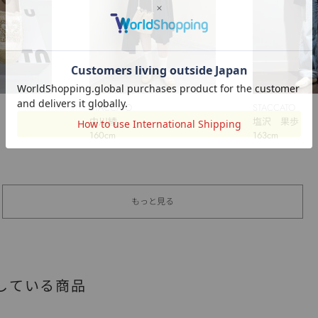
STACCATO
STACCATO
中川綾
塩沢 果歩
160cm
163cm
もっと見る
している商品