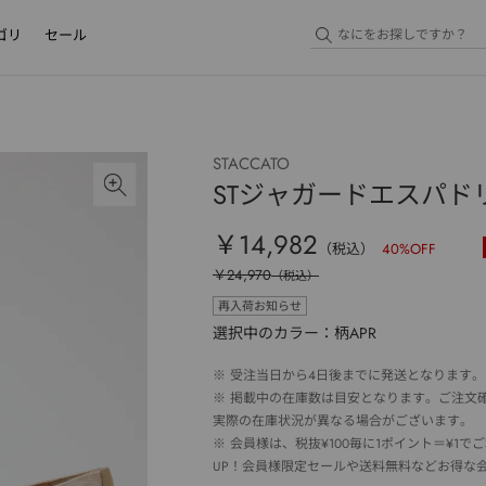
ゴリ
セール
STACCATO
STジャガードエスパド
￥14,982
（税込）
40
%OFF
￥24,970
（税込）
再入荷お知らせ
選択中のカラー：柄APR
※
受注当日から4日後までに発送となります。
※
掲載中の在庫数は目安となります。ご注文
実際の在庫状況が異なる場合がございます。
※
会員様は、税抜¥100毎に1ポイント＝¥1
UP！会員様限定セールや送料無料などお得な