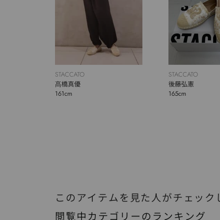
STACCATO
STACCATO
髙橋真優
後藤弘憲
161cm
165cm
このアイテムを見た人がチェック
閲覧中カテゴリーのランキング