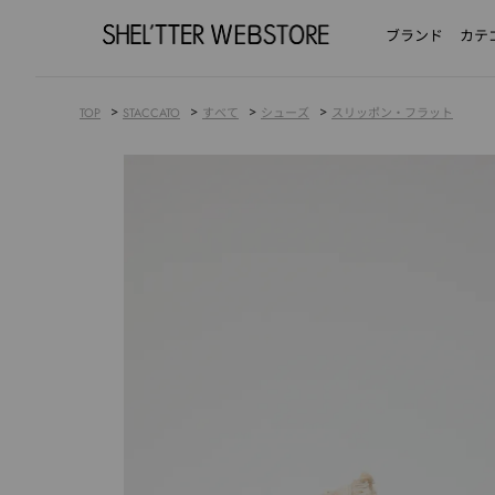
ブランド
カテ
>
>
>
>
TOP
STACCATO
すべて
シューズ
スリッポン・フラット