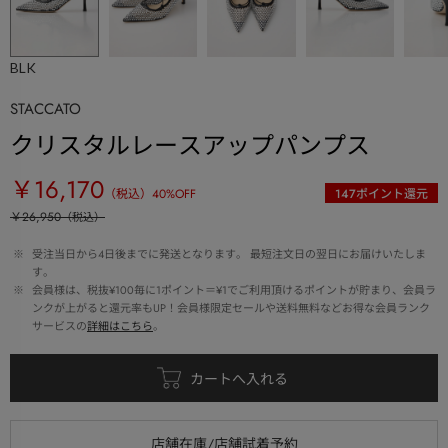
BLK
STACCATO
クリスタルレースアップパンプス
￥16,170
（税込）
40
%OFF
147
ポイント還元
￥26,950
（税込）
 ※ 
受注当日から4日後までに発送となります。 最短注文日の翌日にお届けいたしま
す。
 ※ 
会員様は、税抜¥100毎に1ポイント＝¥1でご利用頂けるポイントが貯まり、会員ラ
ンクが上がると還元率もUP！会員様限定セールや送料無料などお得な会員ランク
サービスの
詳細はこちら
。