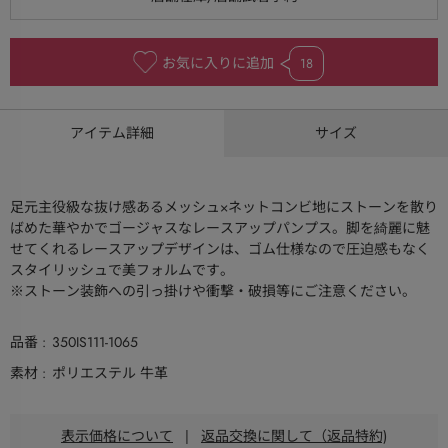
お気に入りに追加
18
アイテム詳細
サイズ
足元主役級な抜け感あるメッシュ×ネットコンビ地にストーンを散り
ばめた華やかでゴージャスなレースアップパンプス。脚を綺麗に魅
せてくれるレースアップデザインは、ゴム仕様なので圧迫感もなく
スタイリッシュで美フォルムです。
※ストーン装飾への引っ掛けや衝撃・破損等にご注意ください。
品番
350IS111-1065
素材
ポリエステル 牛革
表示価格について
|
返品交換に関して（返品特約)