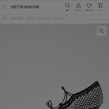
メ
ニ
ュ
TOP
>
STACCATO
>
すべて
>
シューズ
>
パンプス
ー
を
開
く