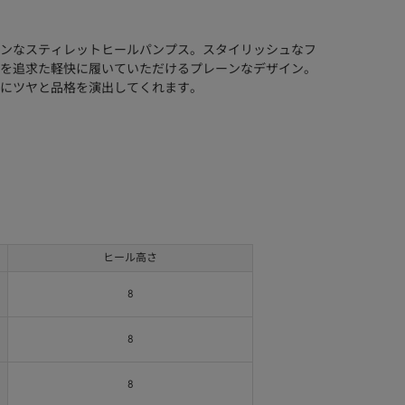
ンなスティレットヒールパンプス。スタイリッシュなフ
を追求た軽快に履いていただけるプレーンなデザイン。
にツヤと品格を演出してくれます。
ヒール高さ
8
8
8