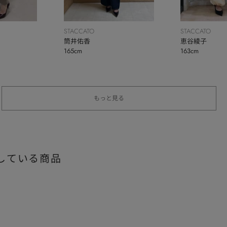
STACCATO
STACCATO
筒井佑香
恵谷綾子
165cm
163cm
もっと見る
している商品