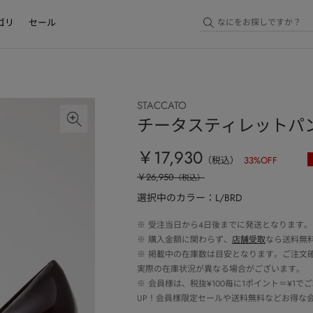
ゴリ
セール
STACCATO
チータスティレットパ
￥17,930
（税込）
33
%OFF
￥26,950
（税込）
選択中のカラー：L/BRD
※
受注当日から4日後までに発送となります。
※
購入金額に関わらず、
店舗受取
なら送料無
※
掲載中の在庫数は目安となります。ご注文
実際の在庫状況が異なる場合がございます。
※
会員様は、税抜¥100毎に1ポイント＝¥1
UP！会員様限定セールや送料無料などお得な