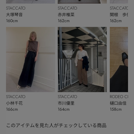
STACCATO
STACCATO
STACCATO
大塚琴音
赤井椎菜
関根 歩佳
160cm
162cm
162cm
STACCATO
STACCATO
RODEO CRO
小林千花
市川優里
BOWL
樋口由佳
166cm
164cm
158cm
このアイテムを見た人がチェックしている商品