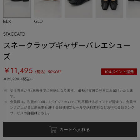
BLK
GLD
STACCATO
スネークラップギャザーバレエシュー
ズ
￥11,495
（税込）
50
%OFF
104
ポイント還元
￥22,990
（税込）
 ※ 
受注当日から4日後までに発送となります。 最短注文日の翌日にお届けいたしま
す。
 ※ 
会員様は、税抜¥100毎に1ポイント＝¥1でご利用頂けるポイントが貯まり、会員ラ
ンクが上がると還元率もUP！会員様限定セールや送料無料などお得な会員ランク
サービスの
詳細はこちら
。