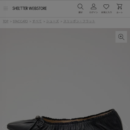
メ
ニ
ュ
TOP
>
STACCATO
>
すべて
>
シューズ
>
スリッポン・フラット
ー
を
開
く